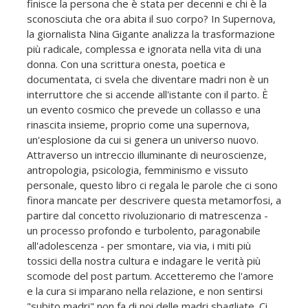
finisce la persona che è stata per decenni e chi è la
sconosciuta che ora abita il suo corpo? In Supernova,
la giornalista Nina Gigante analizza la trasformazione
più radicale, complessa e ignorata nella vita di una
donna. Con una scrittura onesta, poetica e
documentata, ci svela che diventare madri non è un
interruttore che si accende all'istante con il parto. È
un evento cosmico che prevede un collasso e una
rinascita insieme, proprio come una supernova,
un'esplosione da cui si genera un universo nuovo.
Attraverso un intreccio illuminante di neuroscienze,
antropologia, psicologia, femminismo e vissuto
personale, questo libro ci regala le parole che ci sono
finora mancate per descrivere questa metamorfosi, a
partire dal concetto rivoluzionario di matrescenza -
un processo profondo e turbolento, paragonabile
all'adolescenza - per smontare, via via, i miti più
tossici della nostra cultura e indagare le verità più
scomode del post partum. Accetteremo che l'amore
e la cura si imparano nella relazione, e non sentirsi
"subito madri" non fa di noi delle madri sbagliate. Ci