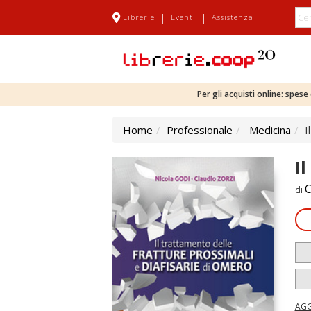
|
|
Librerie
Eventi
Assistenza
Per gli acquisti online: spes
Home
Professionale
Medicina
I
I
C
di
AGG