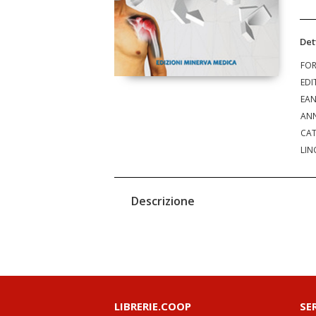
Det
FO
EDI
EA
ANN
CAT
LIN
Descrizione
LIBRERIE.COOP
SE