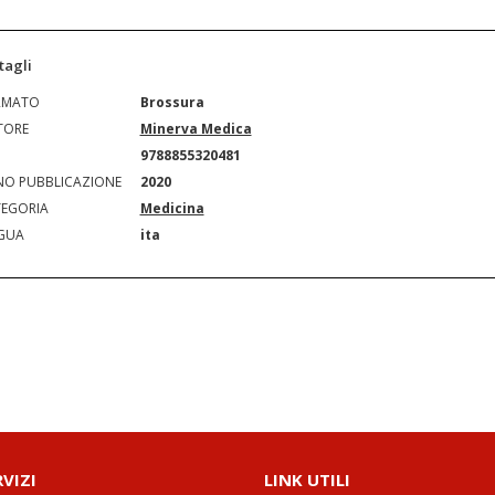
tagli
RMATO
Brossura
TORE
Minerva Medica
N
9788855320481
O PUBBLICAZIONE
2020
EGORIA
Medicina
GUA
ita
RVIZI
LINK UTILI