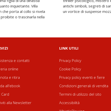
ma figlia di una dinastia
rivelazione interiore, dove
anto inquietante. Villa
parallele si intrecciano in
che porta al collo si rivela
un vortice di suspense mozz
proibite o trascinarla nella
RVIZI
LINK UTILI
istenza e contatti
Privacy Policy
reria online
Cookie Policy
nota e ritira
Privacy policy eventi e fiere
da all'ebook
Condizioni generali di vendita
t Card
Termini di utilizzo del sito
riviti alla Newsletter
Accessibilità