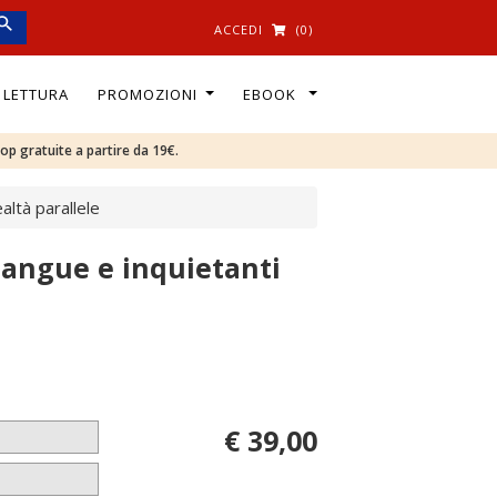
ACCEDI
(0)
I LETTURA
PROMOZIONI
EBOOK
oop gratuite a partire da 19€.
ealtà parallele
 sangue e inquietanti
€ 39,00