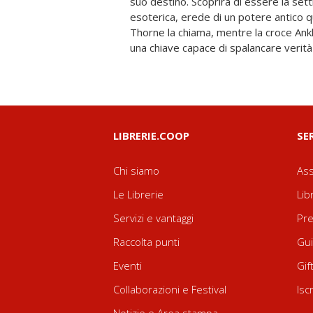
suo destino. Scoprirà di essere la setti
thriller psicologico, mistero esoterico e 
esoterica, erede di un potere antico qu
antichi simboli, segreti di sangue e realtà 
Thorne la chiama, mentre la croce Ankh 
una chiave capace di spalancare verità 
LIBRERIE.COOP
SE
Chi siamo
Ass
Le Librerie
Lib
Servizi e vantaggi
Pre
Raccolta punti
Gui
Eventi
Gif
Collaborazioni e Festival
Isc