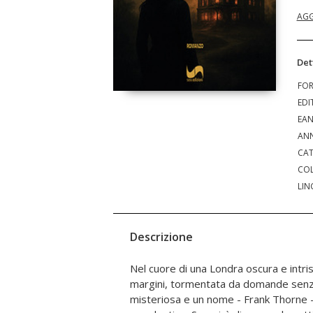
AGG
Det
FO
EDI
EA
ANN
CAT
COL
LIN
Descrizione
Nel cuore di una Londra oscura e intrisa
follia. Tra visioni, rituali oscuri e frate
margini, tormentata da domande senza
dovrà scegliere se diventare vittima
misteriosa e un nome - Frank Thorne 
destino. "La Chiave" è un romanzo v