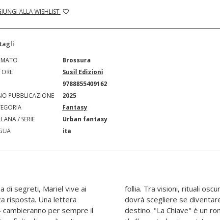
IUNGI ALLA WISHLIST
tagli
RMATO
Brossura
TORE
Susil Edizioni
N
9788855409162
O PUBBLICAZIONE
2025
EGORIA
Fantasy
LANA / SERIE
Urban fantasy
GUA
ita
 di segreti, Mariel vive ai
llastri pronti a tutto, Mariel
 risposta. Una lettera
 o padrona del proprio
- cambieranno per sempre il
isionario, un crossover tra