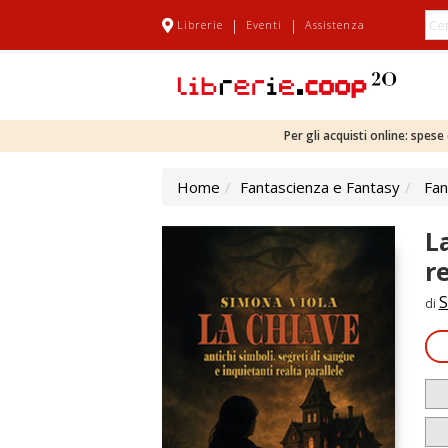
|
|
Librerie
Eventi
Assistenza
Per gli acquisti online: spes
Home
Fantascienza e Fantasy
Fan
L
r
S
di