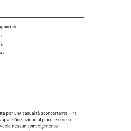
supportati
er
rs
Pad