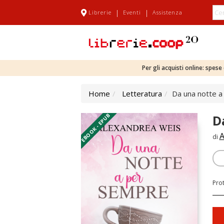
|
|
Librerie
Eventi
Assistenza
Per gli acquisti online: spes
Home
Letteratura
Da una notte 
EBOOK - EPUB
D
A
di
Pro