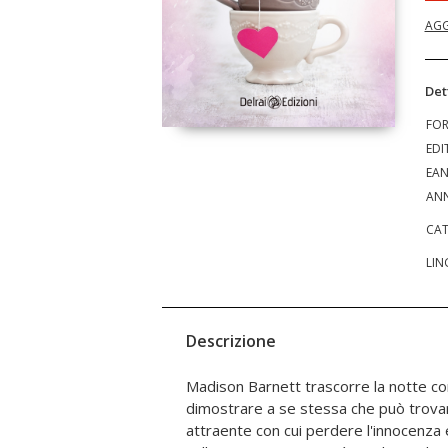
AGG
Det
FO
EDI
EA
ANN
CAT
LIN
Descrizione
Madison Barnett trascorre la notte c
proprio lui ritorna nella sua vita per una c
dimostrare a se stessa che può trov
le richieste assurde del suo capo e l'inizi
attraente con cui perdere l'innocenza 
uomo che all'apparenza non vuole