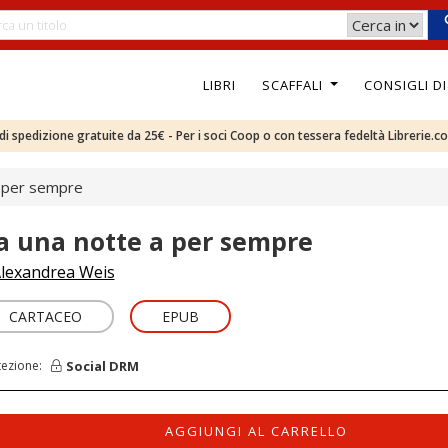
LIBRI
SCAFFALI
CONSIGLI D
e di spedizione gratuite da 25€ - Per i soci Coop o con tessera fedeltà Librerie.c
a per sempre
a una notte a per sempre
lexandrea Weis
CARTACEO
EPUB
Social DRM
tezione:
AGGIUNGI AL CARRELLO