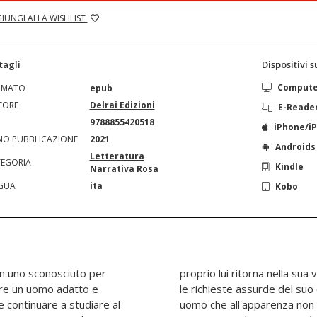
IUNGI ALLA WISHLIST
tagli
Dispositivi 
Comput
RMATO
epub
TORE
Delrai Edizioni
E-Reade
N
9788855420518
iPhone/i
O PUBBLICAZIONE
2021
Androids
Letteratura
EGORIA
Kindle
Narrativa Rosa
GUA
ita
Kobo
on uno sconosciuto per
asualità sconcertante. Tra
are un uomo adatto e
azione al piacere con un
e continuare a studiare al
 nessun coinvolgimento