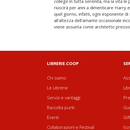
college in tutta serenità, ma la vita le
emotivo, Madison si sentirà confusa e 
riuscirà per anni a dimenticare Harry e
di provare a realizzare davvero i suoi
quel giorno, infatti, ogni esponente d
stessa da parte. Perché per amore v
all'altezza dell'amante occasionale inc
senza dimenticare che è importare a
viene assunta come architetto presso
LIBRERIE.COOP
SE
Chi siamo
Ass
Le Librerie
Lib
Servizi e vantaggi
Pre
Raccolta punti
Gui
Eventi
Gif
Collaborazioni e Festival
Isc