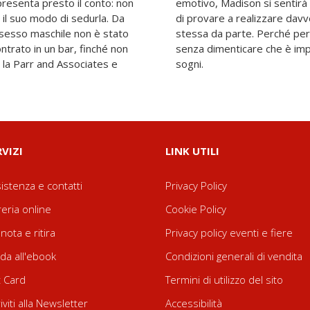
 presenta presto il conto: non
alla fine deciderà che è ora
 il suo modo di sedurla. Da
 sogni e non mettere più se
i sesso maschile non è stato
ale la pena combattere, ma
ontrato in un bar, finché non
vere rispetto per i propri
 la Parr and Associates e
sogni.
RVIZI
LINK UTILI
istenza e contatti
Privacy Policy
reria online
Cookie Policy
nota e ritira
Privacy policy eventi e fiere
da all'ebook
Condizioni generali di vendita
t Card
Termini di utilizzo del sito
riviti alla Newsletter
Accessibilità