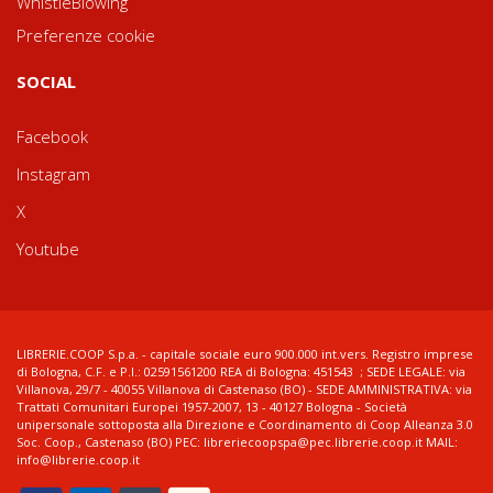
WhistleBlowing
Preferenze cookie
SOCIAL
Facebook
Instagram
X
Youtube
LIBRERIE.COOP S.p.a. - capitale sociale euro 900.000 int.vers. Registro imprese
di Bologna, C.F. e P.I.: 02591561200 REA di Bologna: 451543 ; SEDE LEGALE: via
Villanova, 29/7 - 40055 Villanova di Castenaso (BO) - SEDE AMMINISTRATIVA: via
Trattati Comunitari Europei 1957-2007, 13 - 40127 Bologna - Società
unipersonale sottoposta alla Direzione e Coordinamento di Coop Alleanza 3.0
Soc. Coop., Castenaso (BO) PEC: libreriecoopspa@pec.librerie.coop.it MAIL:
info@librerie.coop.it