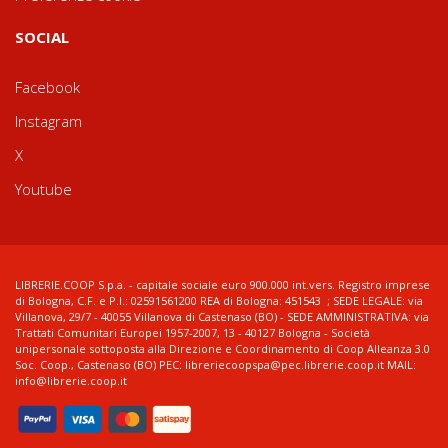
SOCIAL
Facebook
Instagram
X
Youtube
LIBRERIE.COOP S.p.a. - capitale sociale euro 900.000 int.vers. Registro imprese
di Bologna, C.F. e P.I.: 02591561200 REA di Bologna: 451543 ; SEDE LEGALE: via
Villanova, 29/7 - 40055 Villanova di Castenaso (BO) - SEDE AMMINISTRATIVA: via
Trattati Comunitari Europei 1957-2007, 13 - 40127 Bologna - Società
unipersonale sottoposta alla Direzione e Coordinamento di Coop Alleanza 3.0
Soc. Coop., Castenaso (BO) PEC: libreriecoopspa@pec.librerie.coop.it MAIL:
info@librerie.coop.it