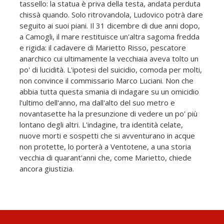
tassello: la statua è priva della testa, andata perduta
chissà quando. Solo ritrovandola, Ludovico potrà dare
seguito ai suoi piani. Il 31 dicembre di due anni dopo,
a Camogli, il mare restituisce un'altra sagoma fredda
e rigida: il cadavere di Marietto Risso, pescatore
anarchico cui ultimamente la vecchiaia aveva tolto un
po' di lucidità. L'ipotesi del suicidio, comoda per molti,
non convince il commissario Marco Luciani. Non che
abbia tutta questa smania di indagare su un omicidio
l'ultimo dell'anno, ma dall'alto del suo metro e
novantasette ha la presunzione di vedere un po' più
lontano degli altri. L'indagine, tra identità celate,
nuove morti e sospetti che si avventurano in acque
non protette, lo porterà a Ventotene, a una storia
vecchia di quarant'anni che, come Marietto, chiede
ancora giustizia.