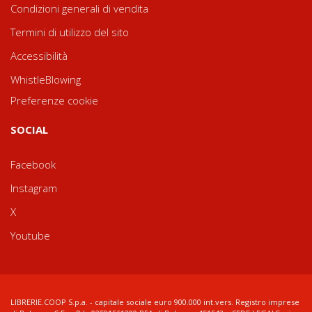
Condizioni generali di vendita
Termini di utilizzo del sito
Accessibilità
WhistleBlowing
Preferenze cookie
SOCIAL
Facebook
Instagram
X
Youtube
LIBRERIE.COOP S.p.a. - capitale sociale euro 900.000 int.vers. Registro imprese