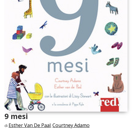
9 mesi
Esther Van De Paal
Courtney Adamo
di
,