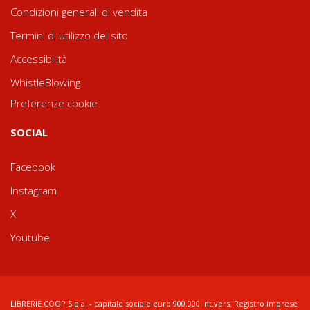
Condizioni generali di vendita
Termini di utilizzo del sito
Accessibilità
WhistleBlowing
Preferenze cookie
SOCIAL
Facebook
Instagram
X
Youtube
LIBRERIE.COOP S.p.a. - capitale sociale euro 900.000 int.vers. Registro imprese