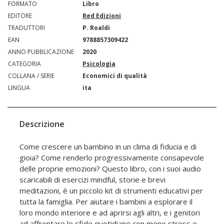
FORMATO
Libro
EDITORE
Red Edizioni
TRADUTTORI
P. Roaldi
EAN
9788857309422
ANNO PUBBLICAZIONE
2020
CATEGORIA
Psicologia
COLLANA / SERIE
Economici di qualità
LINGUA
ita
Descrizione
Come crescere un bambino in un clima di fiducia e di
gioia? Come renderlo progressivamente consapevole
delle proprie emozioni? Questo libro, con i suoi audio
scaricabili di esercizi mindful, storie e brevi
meditazioni, è un piccolo kit di strumenti educativi per
tutta la famiglia. Per aiutare i bambini a esplorare il
loro mondo interiore e ad aprirsi agli altri, e i genitori
ad affrontare le sfide quotidiane con meno stress e