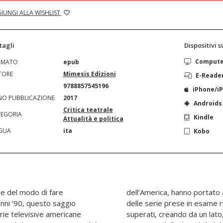
IUNGI ALLA WISHLIST
tagli
Dispositivi 
Comput
RMATO
epub
TORE
Mimesis Edizioni
E-Reade
N
9788857545196
iPhone/i
O PUBBLICAZIONE
2017
Androids
Critica teatrale
EGORIA
Kindle
Attualità e politica
GUA
ita
Kobo
ne del modo di fare
Donald Trump. Gli eroi
 anni ’90, questo saggio
ementi che si credevano
erie televisive americane
e centripeta, una dolorosa