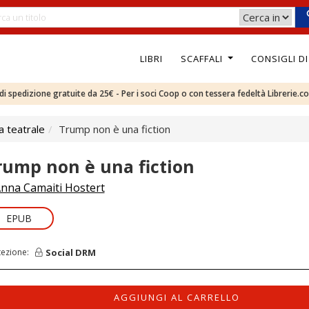
LIBRI
SCAFFALI
CONSIGLI D
e di spedizione gratuite da 25€ - Per i soci Coop o con tessera fedeltà Librerie.c
ca teatrale
Trump non è una fiction
rump non è una fiction
nna Camaiti Hostert
EPUB
Social DRM
tezione:
AGGIUNGI AL CARRELLO