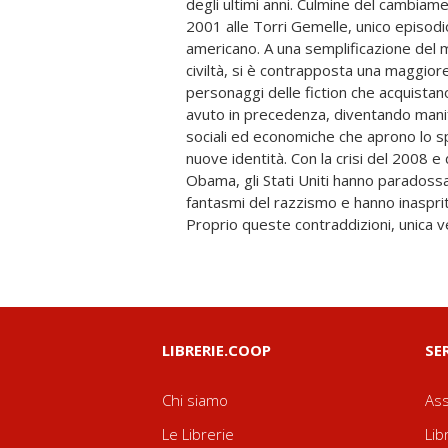
degli ultimi anni. Culmine del cambiame
coscienza della “banalità del male”
2001 alle Torri Gemelle, unico episodi
centrifuga, aspettative di recupero di 
americano. A una semplificazione del 
anche razziale che sembrano coagularsi
civiltà, si è contrapposta una maggior
Trump Make America great again. Con Trump, i
personaggi delle fiction che acquista
ciclo storico che infrange in maniera 
avuto in precedenza, diventando manif
politically correct e si apre la strada
sociali ed economiche che aprono lo sp
ma anche a soluzioni inaspettate e im
nuove identità. Con la crisi del 2008 e
dell’intero paese, da nord a sud, 
Obama, gli Stati Uniti hanno paradoss
trasformazione che le serie prese in 
fantasmi del razzismo e hanno inasprit
Proprio queste contraddizioni, unica 
LIBRERIE.COOP
SE
Chi siamo
Ass
Le Librerie
Lib