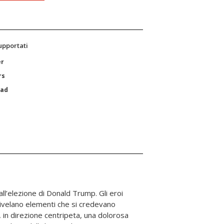
supportati
er
rs
Pad