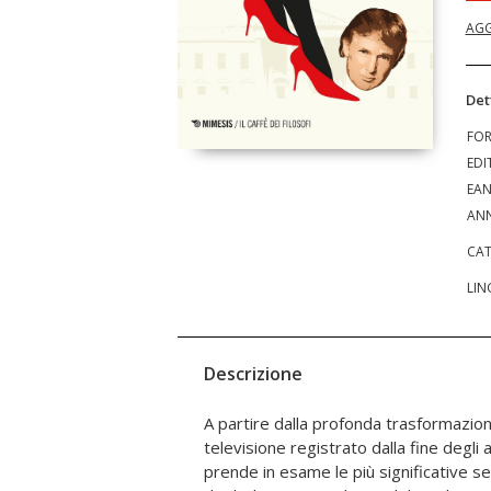
AGG
Det
FO
EDI
EA
ANN
CAT
LIN
Descrizione
A partire dalla profonda trasformazio
dell’America, hanno portato all’elezione di 
televisione registrato dalla fine degli
delle serie prese in esame rivelano el
prende in esame le più significative s
superati, creando da un lato, in direzion