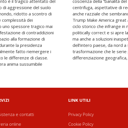
nto è il tragico attentato del
 e dall’altro, in direzione
o di aggressione del suolo
una grandezza e superiorità
mondo, ridotto a scontro di
 nello slogan elettorale di
e complessità dei
nfatti, si chiude un
no uno spessore tragico mai
irreversibile il primato del
estazione di contraddizioni
 ai populismi di ogni genere,
azio alla formazione di
prevedibili. Il sentire
 durante la presidenza
subisce una profonda
almente fatto riemergere i
esame, proprio per la loro
o le differenze di classe.
differenziazione geografica
vera anima sussumibile
RVIZI
LINK UTILI
istenza e contatti
Privacy Policy
reria online
Cookie Policy