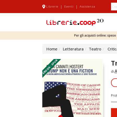
|
|
Librerie
Eventi
Assistenza
Per gli acquisti online: spes
Home
Letteratura
Teatro
Criti
EBOOK - EPUB
T
A
di
Pro