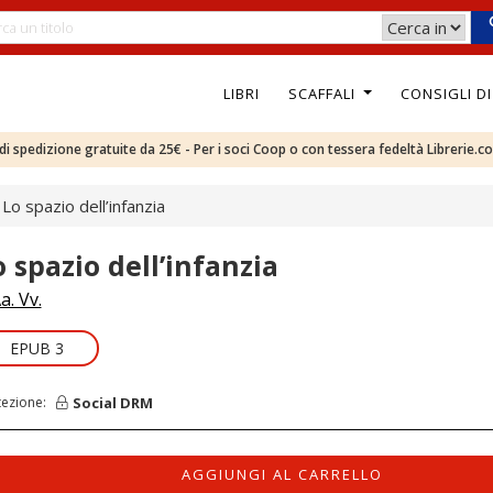
LIBRI
SCAFFALI
CONSIGLI D
e di spedizione gratuite da 25€ - Per i soci Coop o con tessera fedeltà Librerie.c
Lo spazio dell’infanzia
o spazio dell’infanzia
a. Vv.
EPUB 3
Social DRM
tezione:
AGGIUNGI AL CARRELLO