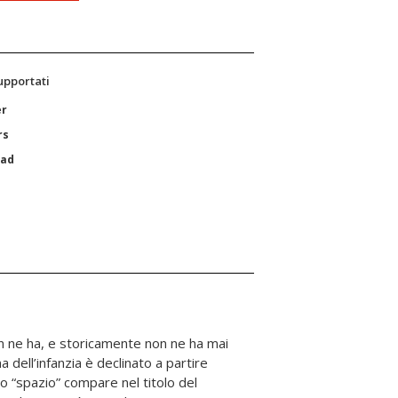
supportati
er
rs
Pad