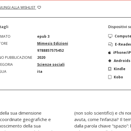
IUNGI ALLA WISHLIST
tagli
Dispositivi 
Comput
RMATO
epub 3
TORE
Mimesis Edizioni
E-Reade
N
9788857575452
iPhone/i
O PUBBLICAZIONE
2020
Androids
EGORIA
Scienze sociali
Kindle
GUA
ita
Kobo
e della sua dimensione
oricamente non ne ha mai
e coordinate geografiche e
anzia è declinato a partire
onoscimento della sua
 compare nel titolo del