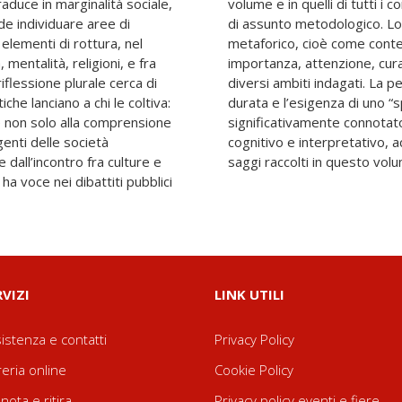
traduce in marginalità sociale,
, e può considerarsi una sorta
nde individuare aree di
fatti, inteso come luogo
elementi di rottura, nel
surabile in termini di
mentalità, religioni, e fra
e riservati all’infanzia nei
riflessione plurale cerca di
 una labilità di lunghissima
che lanciano a chi le coltiva:
azio” specificamente e
e non solo alla comprensione
sario anche come strumento
genti delle società
rospettiva di tutti i
all’incontro fra culture e
saggi raccolti in questo vol
 ha voce nei dibattiti pubblici
RVIZI
LINK UTILI
istenza e contatti
Privacy Policy
reria online
Cookie Policy
nota e ritira
Privacy policy eventi e fiere