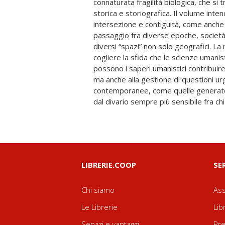
connaturata fragilità biologica, che si 
volume e in quelli di tutti i contributi
storica e storiografica. Il volume inte
di assunto metodologico. Lo spazio va, in
intersezione e contiguità, come anche 
metaforico, cioè come contenitore mi
passaggio fra diverse epoche, società, 
importanza, attenzione, cura, e interess
diversi “spazi” non solo geografici. La 
diversi ambiti indagati. La percezione di
cogliere la sfida che le scienze umanisti
durata e l’esigenza di uno “sp
possono i saperi umanistici contribuir
significativamente connotato, neces
ma anche alla gestione di questioni ur
cognitivo e interpretativo, accomunano la p
contemporanee, come quelle generate d
dal divario sempre più sensibile fra chi
LIBRERIE.COOP
SE
Chi siamo
Ass
Le Librerie
Lib
Servizi e vantaggi
Pre