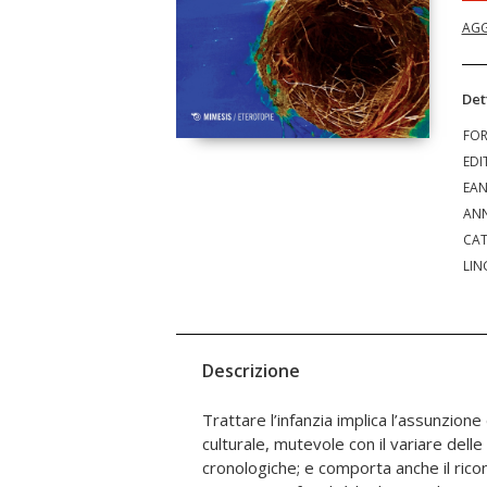
AGG
Det
FO
EDI
EA
ANN
CAT
LIN
Descrizione
Trattare l’infanzia implica l’assunzion
(non solo scientifici) e chi non ne ha, e st
culturale, mutevole con il variare dell
avuta, come l’infanzia? Il tema dell’inf
cronologiche; e comporta anche il ric
dalla parola chiave “spazio”: lo “spazio”