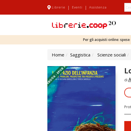
|
|
Librerie
Eventi
Assistenza
Per gli acquisti online: spes
Home
Saggistica
Scienze sociali
EBOOK - EPUB 3
L
A
di
Pro