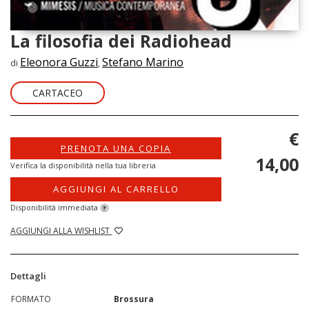
La filosofia dei Radiohead
Eleonora Guzzi
Stefano Marino
di
,
CARTACEO
€
PRENOTA UNA COPIA
14,00
Verifica la disponibilità nella tua libreria
AGGIUNGI AL CARRELLO
Disponibilità immediata
?
AGGIUNGI ALLA WISHLIST
Dettagli
FORMATO
Brossura