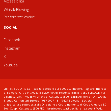
Accessibilità
WhistleBlowing
Preferenze cookie
SOCIAL
Facebook
Instagram
X
Youtube
LIBRERIE.COOP S.p.a. - capitale sociale euro 900.000 int.vers. Registro imprese
di Bologna, C.F. e P.I.: 02591561200 REA di Bologna: 451543 ; SEDE LEGALE: via
Villanova, 29/7 - 40055 Villanova di Castenaso (BO) - SEDE AMMINISTRATIVA: via
Trattati Comunitari Europei 1957-2007, 13 - 40127 Bologna - Società
unipersonale sottoposta alla Direzione e Coordinamento di Coop Alleanza 3.0
Soc. Coop., Castenaso (BO) PEC: libreriecoopspa@pec.librerie.coop.it MAIL: