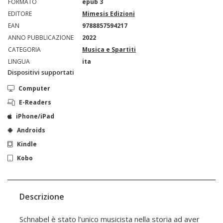
FORMATO
epub 3
EDITORE
Mimesis Edizioni
EAN
9788857594217
ANNO PUBBLICAZIONE
2022
CATEGORIA
Musica e Spartiti
LINGUA
ita
Dispositivi supportati
Computer
E-Readers
iPhone/iPad
Androids
Kindle
Kobo
Descrizione
Schnabel è stato l’unico musicista nella storia ad aver