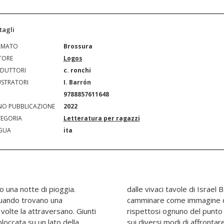
tagli
RMATO
Brossura
TORE
Logos
DUTTORI
c. ronchi
USTRATORI
I. Barrón
N
9788857611648
O PUBBLICAZIONE
2022
EGORIA
Letteratura per ragazzi
GUA
ita
 una notte di pioggia.
esplora la metafora del
 quando trovano una
to fra padre e figlio,
volte la attraversano. Giunti
l'altro, ci invita a riflettere
loccata su un lato della
accade, insegnandoci che a