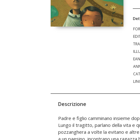
Det
FO
EDI
TRA
ILL
EA
ANN
CAT
LIN
Descrizione
Padre e figlio camminano insieme dopo
dalle vivaci tavole di Israel Barrón, 
Lungo il tragitto, parlano della vita e
camminare come immagine della vita. Il rappor
pozzanghera a volte la evitano e altre 
rispettosi ognuno del punto di vista del
a un paesino, incontrano una ragazza b
sui diversi modi di affrontare ciò che ci 