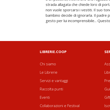
strada allagata che chiede loro di port
volte, invece di caricarsi di rab
non vuole sporcarsi i vestiti. Il suo to
importante, è più semplice affronta
bambino decide di ignorarla. Il padre 
gesto per lui incomprensibile... Questo
LIBRERIE.COOP
SE
Chi siamo
Ass
Le Librerie
Lib
Servizi e vantaggi
Pre
Raccolta punti
Gui
Eventi
Gif
Collaborazioni e Festival
Isc