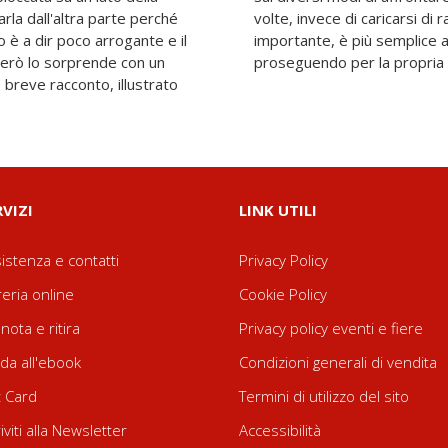
arla dall'altra parte perché
bia per qualcosa di poco
no è a dir poco arrogante e il
rlo e poi lasciarlo andare
però lo sorprende con un
proseguendo per la propria st
 breve racconto, illustrato
RVIZI
LINK UTILI
istenza e contatti
Privacy Policy
reria online
Cookie Policy
nota e ritira
Privacy policy eventi e fiere
da all'ebook
Condizioni generali di vendita
t Card
Termini di utilizzo del sito
riviti alla Newsletter
Accessibilità