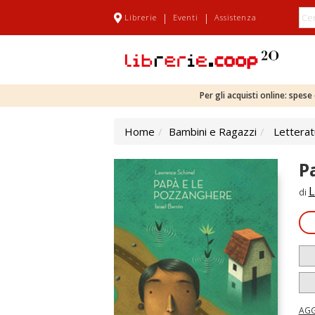
|
|
Librerie
Eventi
Assistenza
Per gli acquisti online: spes
Home
Bambini e Ragazzi
Letterat
P
L
di
AGG