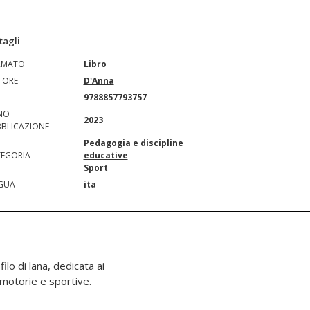
tagli
RMATO
Libro
TORE
D'Anna
N
9788857793757
NO
2023
BLICAZIONE
Pedagogia e discipline
EGORIA
educative
Sport
GUA
ita
ilo di lana, dedicata ai
 motorie e sportive.