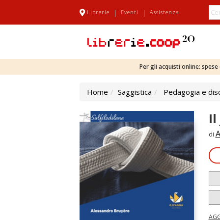
|
|
Librerie
Eventi
Assistenza
Per gli acquisti online: spes
Home
Saggistica
Pedagogia e disc
I
A
di
AGG