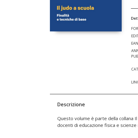
Det
FO
EDI
EA
AN
PUB
CAT
LIN
Descrizione
Questo volume è parte della collana Il f
docenti di educazione fisica e scienze