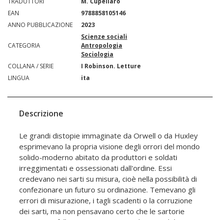
TRADUTTORI
M. Cupellaro
EAN
9788858105146
ANNO PUBBLICAZIONE
2023
Scienze sociali
CATEGORIA
Antropologia
Sociologia
COLLANA / SERIE
I Robinson. Letture
LINGUA
ita
Descrizione
Le grandi distopie immaginate da Orwell o da Huxley
esprimevano la propria visione degli orrori del mondo
solido-moderno abitato da produttori e soldati
irreggimentati e ossessionati dall'ordine. Essi
credevano nei sarti su misura, cioè nella possibilità di
confezionare un futuro su ordinazione. Temevano gli
errori di misurazione, i tagli scadenti o la corruzione
dei sarti, ma non pensavano certo che le sartorie