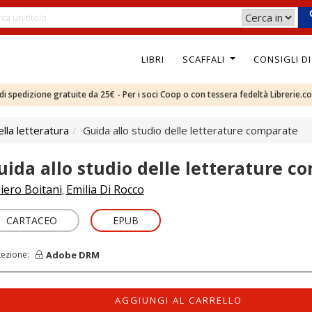
LIBRI
SCAFFALI
CONSIGLI D
e di spedizione gratuite da 25€ - Per i soci Coop o con tessera fedeltà Librerie.c
ella letteratura
Guida allo studio delle letterature comparate
uida allo studio delle letterature c
iero Boitani
Emilia Di Rocco
,
CARTACEO
EPUB
Adobe DRM
tezione:
AGGIUNGI AL CARRELLO