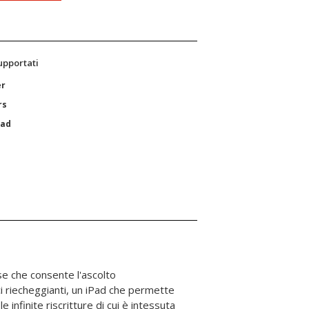
supportati
er
rs
Pad