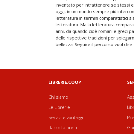
inventato per intrattenere se stessi e 
la tradizione. In questa Guida, orga
oggi, in un mondo sempre più intercon
sacro, tragico, comico, lirico, fantastico
letteratura in termini comparatistici si
tematiche (ad esempio, la peripezia, 
letteratura. Ma la letteratura compara
dispiega - tra collegamenti e cortoc
anni, da quando cioè romani e greci p
perenne della letteratura, dall'antichità 
delle rispettive tradizioni per spiegarne 
la Bibbia a Dante e Shakespeare, da Pin
bellezza. Seguire il percorso vuol dire 
LIBRERIE.COOP
SE
Chi siamo
Ass
Le Librerie
Lib
Servizi e vantaggi
Pre
Raccolta punti
Gui