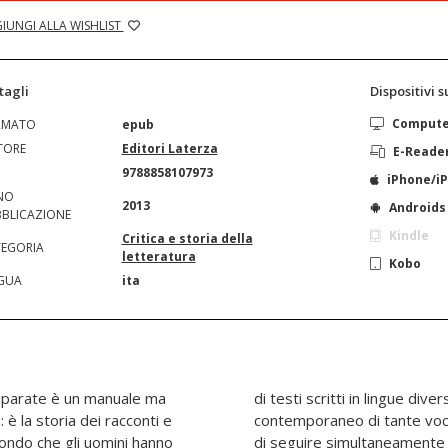
IUNGI ALLA WISHLIST
tagli
Dispositivi 
Comput
RMATO
epub
TORE
Editori Laterza
E-Reade
N
9788858107973
iPhone/i
NO
2013
Androids
BLICAZIONE
Kindle
Critica e storia della
EGORIA
letteratura
Kobo
GUA
ita
omparate è un manuale ma
 che consente l'ascolto
 la storia dei racconti e
nti, un iPad che permette
mondo che gli uomini hanno
scritture di cui è intessuta