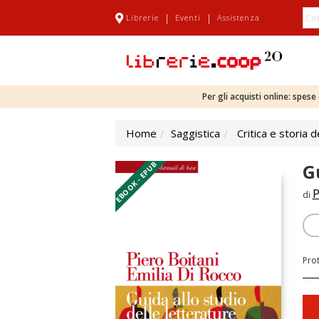
|
|
Librerie
Eventi
Assistenza
Per gli acquisti online: spes
Home
Saggistica
Critica e storia d
EBOOK - EPUB
G
P
di
Pro