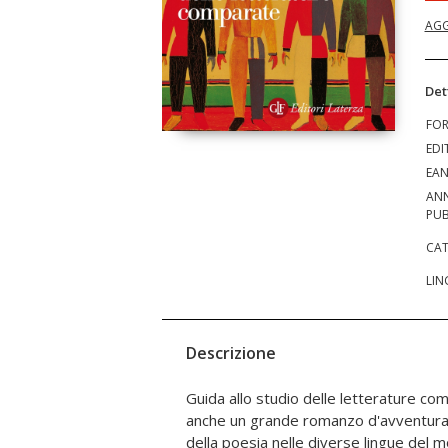
AGG
Det
FO
EDI
EA
AN
PUB
CAT
LIN
Descrizione
Guida allo studio delle letterature c
di testi scritti in lingue diverse
anche un grande romanzo d'avventura: è
contemporaneo di tante voci riecheggia
della poesia nelle diverse lingue del 
di seguire simultaneamente le infinite ri