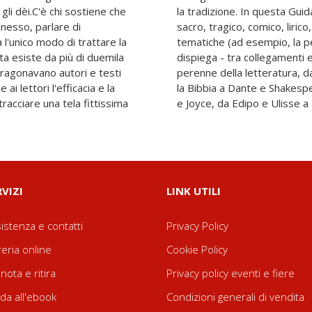
gli dèi.C'è chi sostiene che
nizzata per generi (epico,
nesso, parlare di
) e per grandi aree
a l'unico modo di trattare la
il mito, la metamorfosi) si
ta esiste da più di duemila
ircuiti - la ramificazione
aragonavano autori e testi
ai nostri giorni: da Omero e
ai lettori l'efficacia e la
daro e Leopardi a Tolstoj
tracciare una tela fittissima
e Joyce, da Edipo e Ulisse a
RVIZI
LINK UTILI
istenza e contatti
Privacy Policy
reria online
Cookie Policy
nota e ritira
Privacy policy eventi e fiere
da all'ebook
Condizioni generali di vendita