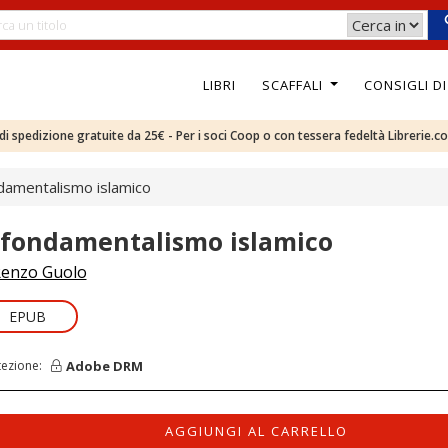
LIBRI
SCAFFALI
CONSIGLI D
e di spedizione gratuite da 25€ - Per i soci Coop o con tessera fedeltà Librerie.c
ndamentalismo islamico
l fondamentalismo islamico
enzo Guolo
EPUB
Adobe DRM
tezione:
AGGIUNGI AL CARRELLO