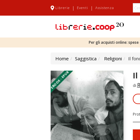
|
|
Librerie
Eventi
Assistenza
Per gli acquisti online: spes
Home
Saggistica
Religioni
Il fo
EBOOK - EPUB
I
R
di
Pro