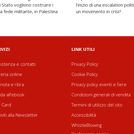
 Stato vogliono costruire i
re o l’ultimo colpo di coda di
 fede militante, in Palestina
un movimento in crisi?
RVIZI
LINK UTILI
istenza e contatti
Privacy Policy
reria online
Cookie Policy
nota e ritira
Privacy policy eventi e fiere
da all'ebook
Condizioni generali di vendita
t Card
Termini di utilizzo del sito
riviti alla Newsletter
Accessibilità
WhistleBlowing