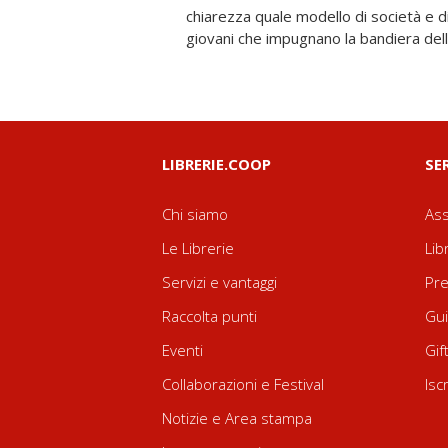
chiarezza quale modello di società e di
l’inizio di una escalation politica e milita
giovani che impugnano la bandiera della
LIBRERIE.COOP
SE
Chi siamo
Ass
Le Librerie
Lib
Servizi e vantaggi
Pre
Raccolta punti
Gui
Eventi
Gif
Collaborazioni e Festival
Isc
Notizie e Area stampa