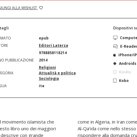
IUNGI ALLA WISHLIST
tagli
Dispositivi 
Comput
RMATO
epub
TORE
Editori Laterza
E-Reade
N
9788858118214
iPhone/i
O PUBBLICAZIONE
2014
Androids
Religioni
Kindle
EGORIA
Attualità e politica
Sociologia
Kobo
GUA
ita
del movimento islamista che
audita, nella rete globale di
esto libro uno dei maggiori
E ci offre gli strumenti per
o descrive con grande
cco alle Twin Towers è