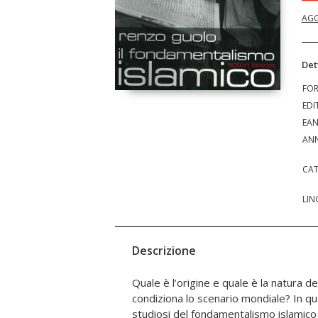
AGG
Det
FO
EDI
EA
ANN
CAT
LIN
Descrizione
Quale è l’origine e quale è la natura 
come in Algeria, in Iran come in Arabia S
condiziona lo scenario mondiale? In qu
Al-Qa’ida come nello stesso Occidente. 
studiosi del fondamentalismo islamic
rispondere alla domanda cruciale: l’atta