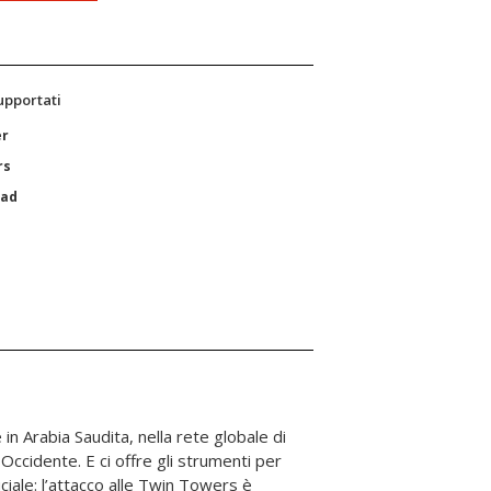
supportati
er
rs
Pad