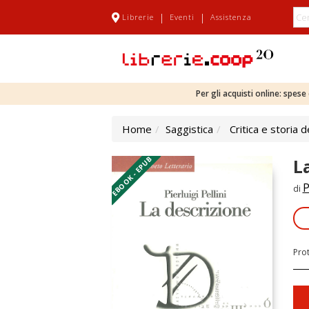
|
|
Librerie
Eventi
Assistenza
Per gli acquisti online: spes
Home
Saggistica
Critica e storia d
EBOOK - EPUB
L
P
di
Pro