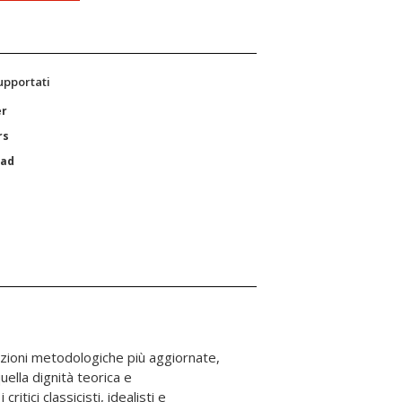
supportati
er
rs
Pad