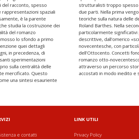
i del racconto, spesso
ato.Il testo è diviso in
e rappresentazioni spaziali
ate le principali proposte
cisamente, è la parente
tteratura, da Aristotele a
 che studia la costruzione dei
raccolti e commentati brani
nalità del romanzo
elle diverse pratiche
romosso lo sfondo a primo
Achille» alle avanguardie
tenzione quei dettagli
zione alla narrative
gni, in precedenza, di
er la comprensione del
essanti sperimentazioni
ì messi in discussione
io sulla centralità delle
sti affascinanti, spesso
te mercificato. Questo
accostati in modo inedito e
 come una sintesi esauriente
RVIZI
LINK UTILI
istenza e contatti
Privacy Policy