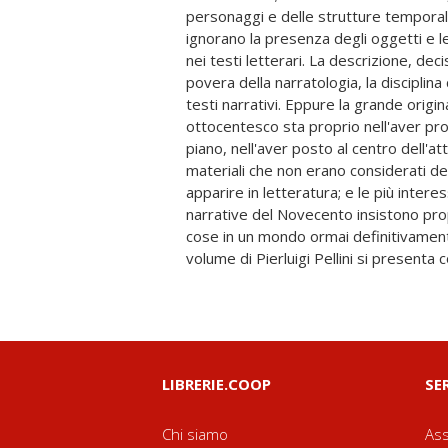
personaggi e delle strutture temporal
strutturalisti troppo spesso le hanno neg
ignorano la presenza degli oggetti e l
due parti. Nella prima vengono present
nei testi letterari. La descrizione, de
teoriche sulla natura delle descrizioni in le
povera della narratologia, la disciplina
Roland Barthes. Nella seconda sono 
testi narrativi. Eppure la grande origi
particolarmente significativi per l'analisi d
ottocentesco sta proprio nell'aver p
descrittive, dall'omerico «scudo di 
piano, nell'aver posto al centro dell'at
novecentesche, con particolare atten
materiali che non erano considerati de
dell'Ottocento. Concetti fondamentali p
apparire in letteratura; e le più inter
romanzo otto-novecentesco vengono cos
narrative del Novecento insistono propr
attraverso un percorso storico fra te
cose in un mondo ormai definitivamen
volume di Pierluigi Pellini si presenta
LIBRERIE.COOP
SE
Chi siamo
Ass