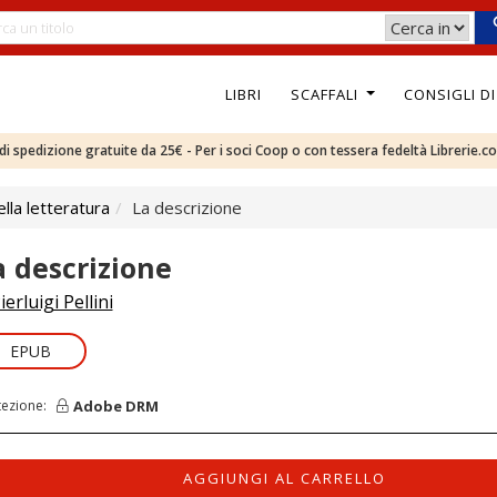
LIBRI
SCAFFALI
CONSIGLI D
e di spedizione gratuite da 25€ - Per i soci Coop o con tessera fedeltà Librerie.c
ella letteratura
La descrizione
a descrizione
ierluigi Pellini
EPUB
Adobe DRM
tezione:
AGGIUNGI AL CARRELLO