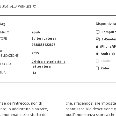
IUNGI ALLA WISHLIST
tagli
Dispositivi 
Comput
RMATO
epub
TORE
Editori Laterza
E-Reade
N
9788858122877
iPhone/i
NO
2015
Androids
BLICAZIONE
Kindle
Critica e storia della
EGORIA
letteratura
Kobo
GUA
ita
se dell'intreccio, non di
dologiche più aggiornate,
te, o addirittura a saltare,
uella dignità teorica e
ra, impegnati nello studio dei
i classicisti, idealisti e