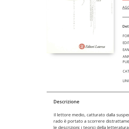
AGG
Det
FO
EDI
EA
AN
PUB
CAT
LIN
Descrizione
Il lettore medio, catturato dalla suspen
che, rifacendosi alle impostazioni meto
rado è portato a scorrere distrattamen
restituisce alla descrizione q
le descrizioni; i teorici della letteratu
quell'importanza storica che i critic