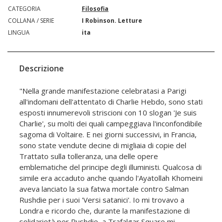
CATEGORIA
Filosofia
COLLANA / SERIE
I Robinson. Letture
LINGUA
ita
Descrizione
"Nella grande manifestazione celebratasi a Parigi
all'indomani dell'attentato di Charlie Hebdo, sono stati
esposti innumerevoli striscioni con 10 slogan 'Je suis
Charlie', su molti dei quali campeggiava l'inconfondibile
sagoma di Voltaire. E nei giorni successivi, in Francia,
sono state vendute decine di migliaia di copie del
Trattato sulla tolleranza, una delle opere
emblematiche del principe degli illuministi. Qualcosa di
simile era accaduto anche quando l'Ayatollah Khomeini
aveva lanciato la sua fatwa mortale contro Salman
Rushdie per i suoi 'Versi satanici'. Io mi trovavo a
Londra e ricordo che, durante la manifestazione di
solidarietà per Rushdie, a Trafalgar Square mi