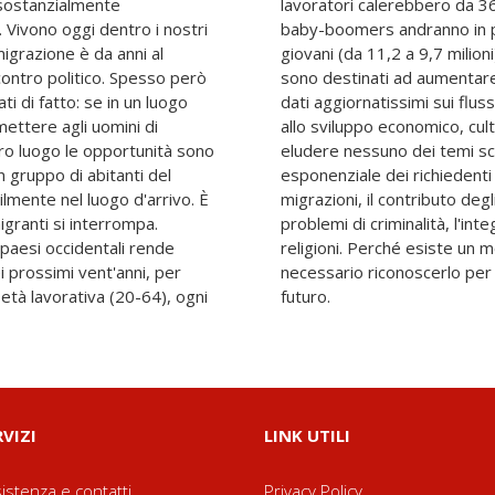
sostanzialmente
a mano a mano che i
 Vivono oggi dentro i nostri
. Diminuirebbero anche i
mmigrazione è da anni al
 anziani – in ogni caso –
contro politico. Spesso però
narrestabile. Il libro offre
i di fatto: se in un luogo
 e sul loro contributo reale
mettere agli uomini di
ciale del Paese, senza
tro luogo le opportunità sono
egli ultimi mesi: l'aumento
n gruppo di abitanti del
mpatto della crisi sulle
ilmente nel luogo d'arrivo. È
eri all'economia italiana, i
igranti si interrompa.
ra le diverse culture e
 paesi occidentali rende
iano alle immigrazioni: è
ei prossimi vent'anni, per
 sapienza le politiche del
età lavorativa (20-64), ogni
futuro.
RVIZI
LINK UTILI
istenza e contatti
Privacy Policy