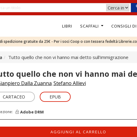
LIBRI
SCAFFALI
CONSIGLI D
e di spedizione gratuite da 25€ - Per i soci Coop o con tessera fedeltà Librerie.c
ca
Tutto quello che non vi hanno mai detto sull'immigrazione
utto quello che non vi hanno mai de
ianpiero Dalla Zuanna
Stefano Allievi
,
CARTACEO
EPUB
Adobe DRM
tezione:
AGGIUNGI AL CARRELLO