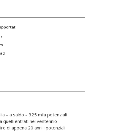
supportati
er
rs
Pad