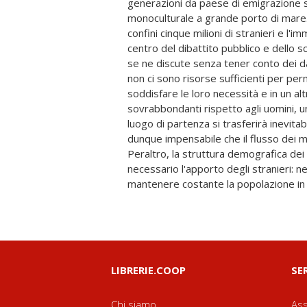
generazioni da paese di emigrazione 
lavoratori calerebbero da 36 a 29 milioni, 
monoculturale a grande porto di mare.
baby-boomers andranno in pensione
confini cinque milioni di stranieri e l'i
giovani (da 11,2 a 9,7 milioni), mentre gli
centro del dibattito pubblico e dello s
sono destinati ad aumentare in modo i
se ne discute senza tener conto dei dat
dati aggiornatissimi sui flussi migratori
non ci sono risorse sufficienti per per
allo sviluppo economico, culturale e so
soddisfare le loro necessità e in un al
eludere nessuno dei temi scottanti d
sovrabbondanti rispetto agli uomini, u
esponenziale dei richiedenti asilo, l'i
luogo di partenza si trasferirà inevitab
migrazioni, il contributo degli strani
dunque impensabile che il flusso dei m
problemi di criminalità, l'integrazione f
Peraltro, la struttura demografica dei
religioni. Perché esiste un modello ital
necessario l'apporto degli stranieri: n
necessario riconoscerlo per tracciare con
mantenere costante la popolazione in 
LIBRERIE.COOP
SE
Chi siamo
Ass