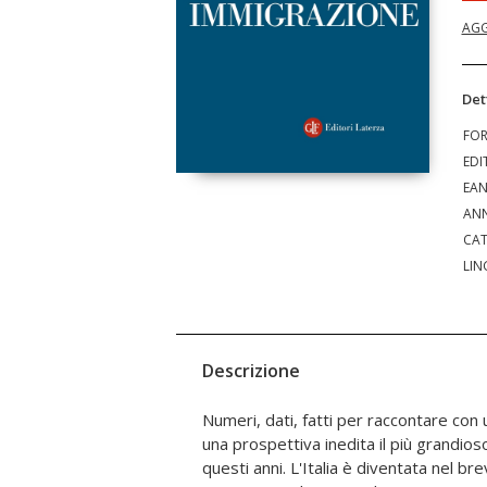
AGG
Det
FO
EDI
EA
ANN
CAT
LIN
Descrizione
Numeri, dati, fatti per raccontare con
anno dovranno entrare in Italia – a s
una prospettiva inedita il più grandios
lavoratori, un numero vicino a quel
questi anni. L'Italia è diventata nel bre
precedente. Altrimenti, nel giro di appena