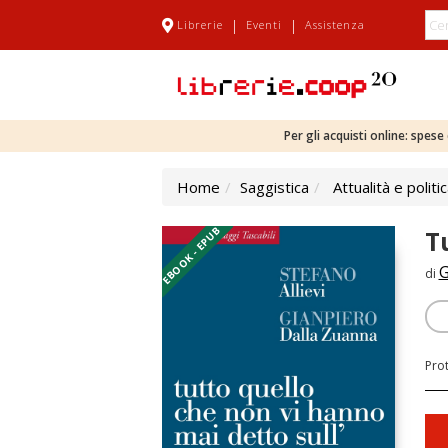
|
|
Librerie
Eventi
Assistenza
Per gli acquisti online: spes
Home
Saggistica
Attualità e politi
EBOOK - EPUB
T
G
di
Pro