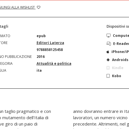
IUNGI ALLA WISHLIST
tagli
Dispositivi 
Comput
RMATO
epub
TORE
Editori Laterza
E-Reade
N
9788858125458
iPhone/i
O PUBBLICAZIONE
2016
Androids
EGORIA
Attualità e politica
Kindle
GUA
ita
Kobo
 un taglio pragmatico e con
aldo – 325 mila potenziali
o mutamento dell'Italia di
li entrati nel ventennio
ve giro di un paio di
 20 anni i potenziali