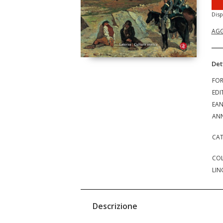
Disp
AGG
Det
FO
EDI
EA
ANN
CAT
COL
LIN
Descrizione