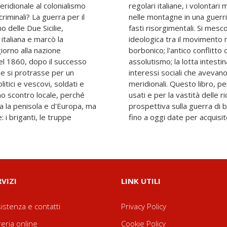
eridionale al colonialismo
i si sfidarono nelle valli e
riminali? La guerra per il
nosa, del tutto priva dei
 delle Due Sicilie,
ompetizione politico-
 italiana e marcò la
liano e l'autonomismo
orno alla nazione
lismo costituzionale e
el 1860, dopo il successo
i di potere, fazioni locali,
, e si protrasse per un
 le città e le campagne
itici e vescovi, soldati e
à di materiali e documenti
 uno scontro locale, perché
che compiute, offre una
utta la penisola e d'Europa, ma
io che innova interpretazioni
 i briganti, le truppe
fino a oggi date per acquisit
RVIZI
LINK UTILI
istenza e contatti
Privacy Policy
reria online
Cookie Policy