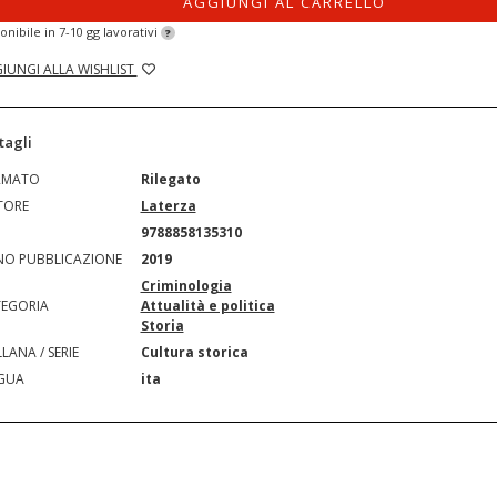
AGGIUNGI AL CARRELLO
onibile in 7-10 gg lavorativi
?
IUNGI ALLA WISHLIST
tagli
RMATO
Rilegato
TORE
Laterza
N
9788858135310
O PUBBLICAZIONE
2019
Criminologia
EGORIA
Attualità e politica
Storia
LANA / SERIE
Cultura storica
GUA
ita