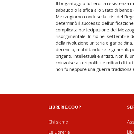
Il brigantaggio fu l'eroica resistenza m
regolari italiane, i volontari meridional
sabaudo o la sfida allo Stato di bande c
nelle montagne in una guerriglia sangui
Mezzogiorno concluse la crisi del Regno
fasti risorgimentali. Si mescolarono la c
determinò il successo dell'unificazione
ideologica tra il movimento nazionale ita
complicata partecipazione del Mezzogi
borbonico; l'antico conflitto civile tra libera
risorgimentale. Iniziò nel settembre d
assolutismo; la lotta intestina tra grupp
della rivoluzione unitaria e garibaldina
interessi sociali che avevano frammentato
decennio, mobilitando re e generali, pol
meridionali. Questo libro, per la novit
briganti, intellettuali e artisti. Non fu
usati e per la vastità delle ricer
coinvolse attori politici e militari di t
prospettiva sulla guerra di brigantagg
non fu neppure una guerra tradizionale:
LIBRERIE.COOP
SE
Chi siamo
Ass
Le Librerie
Lib