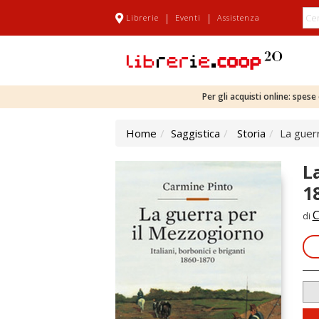
|
|
Librerie
Eventi
Assistenza
Per gli acquisti online: spes
Home
Saggistica
Storia
La guerr
L
1
C
di