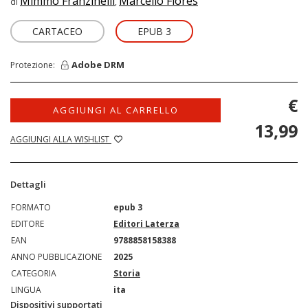
Mimmo Franzinelli
Marcello Flores
di
,
CARTACEO
EPUB 3
Adobe DRM
Protezione:
€
AGGIUNGI AL CARRELLO
13,99
AGGIUNGI ALLA WISHLIST
Dettagli
FORMATO
epub 3
EDITORE
Editori Laterza
EAN
9788858158388
ANNO PUBBLICAZIONE
2025
CATEGORIA
Storia
LINGUA
ita
Dispositivi supportati