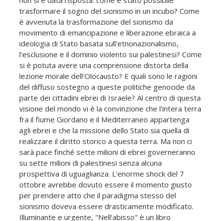
non si è data risposta: come è stato possibile
trasformare il sogno del sionismo in un incubo? Come
è avvenuta la trasformazione del sionismo da
movimento di emancipazione e liberazione ebraica a
ideologia di Stato basata sull'etnonazionalismo,
l'esclusione e il dominio violento sui palestinesi? Come
si è potuta avere una comprensione distorta della
lezione morale dell'Olocausto? E quali sono le ragioni
del diffuso sostegno a queste politiche genocide da
parte dei cittadini ebrei di Israele? Al centro di questa
visione del mondo vi è la convinzione che l'intera terra
fra il fiume Giordano e il Mediterraneo appartenga
agli ebrei e che la missione dello Stato sia quella di
realizzare il diritto storico a questa terra. Ma non ci
sarà pace finché sette milioni di ebrei governeranno
su sette milioni di palestinesi senza alcuna
prospettiva di uguaglianza. L'enorme shock del 7
ottobre avrebbe dovuto essere il momento giusto
per prendere atto che il paradigma stesso del
sionismo doveva essere drasticamente modificato.
Illuminante e urgente, "Nell'abisso" è un libro