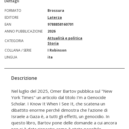
Dettagli
FORMATO
Brossura
EDITORE
Laterza
EAN
9788858160701
ANNO PUBBLICAZIONE
2026
Attualità e politica
CATEGORIA
Storia
COLLANA / SERIE
I Robinson
LINGUA
ita
Descrizione
Nel luglio del 2025, Omer Bartov pubblica sul "New
York Times" un articolo dal titolo I'm a Genocide
Scholar. I Know It When I See It, che scatena un
dibattito enorme perché dimostra che l'azione di
Israele a Gaza è, a tutti gli effetti, un genocidio. In
questo libro, Bartov pone delle domande a cui ancora