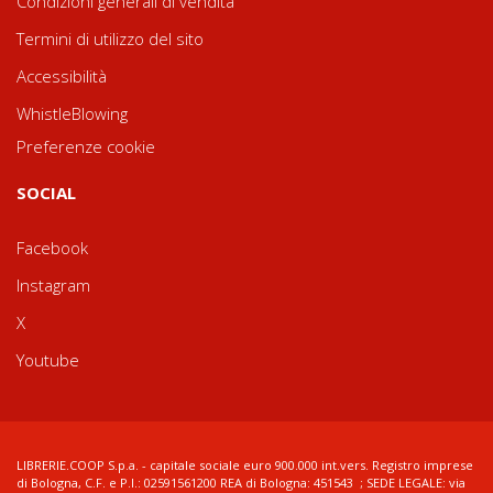
Condizioni generali di vendita
Termini di utilizzo del sito
Accessibilità
WhistleBlowing
Preferenze cookie
SOCIAL
Facebook
Instagram
X
Youtube
LIBRERIE.COOP S.p.a. - capitale sociale euro 900.000 int.vers. Registro imprese
di Bologna, C.F. e P.I.: 02591561200 REA di Bologna: 451543 ; SEDE LEGALE: via