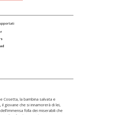
supportati
er
rs
Pad
e Cosetta, la bambina salvata e
 il giovane che si innamorerà di lei,
 dell’immensa folla dei miserabili che