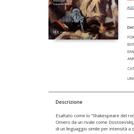
AGG
Det
FO
EDI
EA
ANN
CAT
LIN
Descrizione
Esaltato come lo “Shakespeare del r
Omero da un rivale come Dostoevskij,
di un linguaggio simile per intensità a 