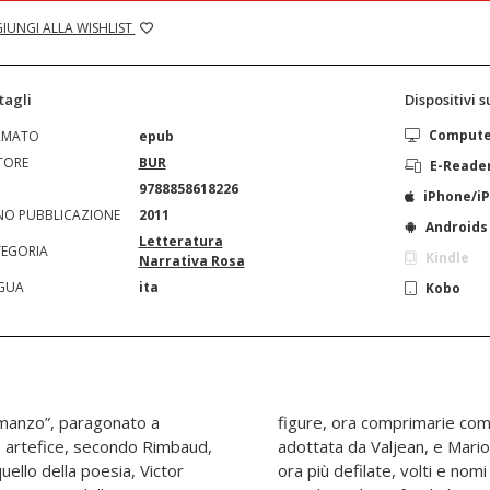
IUNGI ALLA WISHLIST
tagli
Dispositivi 
Comput
RMATO
epub
TORE
BUR
E-Reade
N
9788858618226
iPhone/i
O PUBBLICAZIONE
2011
Androids
Letteratura
EGORIA
Kindle
Narrativa Rosa
GUA
ita
Kobo
omanzo”, paragonato a
figure, ora comprimarie com
 artefice, secondo Rimbaud,
adottata da Valjean, e Mario,
quello della poesia, Victor
ora più defilate, volti e nomi