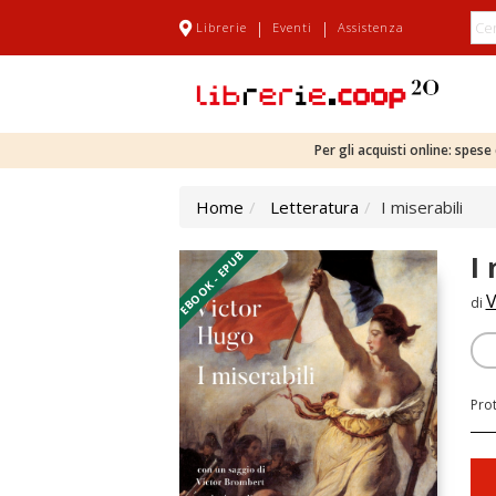
|
|
Librerie
Eventi
Assistenza
Per gli acquisti online: spes
Home
Letteratura
I miserabili
EBOOK - EPUB
I 
V
di
Pro