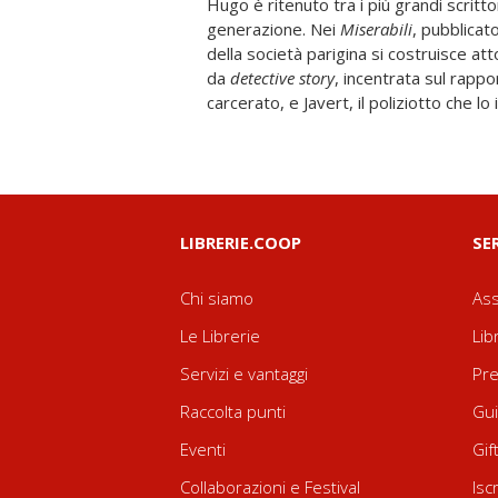
Hugo è ritenuto tra i più grandi scritto
generazione. Nei
Miserabili
, pubblicat
della società parigina si costruisce at
da
detective story
, incentrata sul rappo
carcerato, e Javert, il poliziotto che lo
LIBRERIE.COOP
SE
Chi siamo
Ass
Le Librerie
Lib
Servizi e vantaggi
Pre
Raccolta punti
Gui
Eventi
Gif
Collaborazioni e Festival
Isc