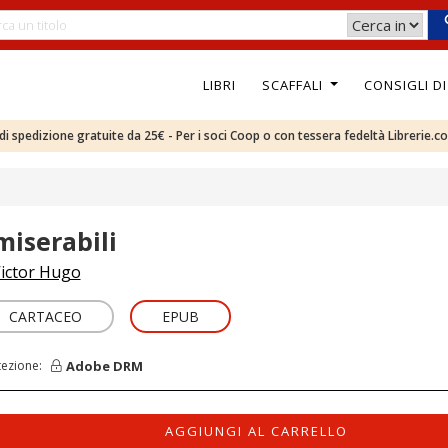
LIBRI
SCAFFALI
CONSIGLI D
e di spedizione gratuite da 25€ - Per i soci Coop o con tessera fedeltà Librerie.c
miserabili
ictor Hugo
CARTACEO
EPUB
Adobe DRM
tezione:
AGGIUNGI AL CARRELLO