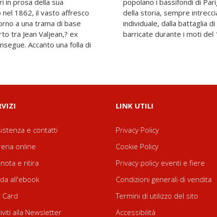
ri in prosa della sua
popolano i bassifondi di Pari
o nel 1862, il vasto affresco
della storia, sempre intrecciat
torno a una trama di base
individuale, dalla battaglia 
rto tra Jean Valjean,? ex
barricate durante i moti del
 insegue. Accanto una folla di
RVIZI
LINK UTILI
istenza e contatti
Privacy Policy
reria online
Cookie Policy
nota e ritira
Privacy policy eventi e fiere
da all'ebook
Condizioni generali di vendita
t Card
Termini di utilizzo del sito
riviti alla Newsletter
Accessibilità