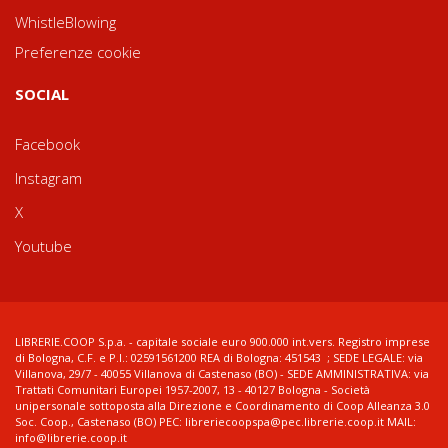
WhistleBlowing
Preferenze cookie
SOCIAL
Facebook
Instagram
X
Youtube
LIBRERIE.COOP S.p.a. - capitale sociale euro 900.000 int.vers. Registro imprese
di Bologna, C.F. e P.I.: 02591561200 REA di Bologna: 451543 ; SEDE LEGALE: via
Villanova, 29/7 - 40055 Villanova di Castenaso (BO) - SEDE AMMINISTRATIVA: via
Trattati Comunitari Europei 1957-2007, 13 - 40127 Bologna - Società
unipersonale sottoposta alla Direzione e Coordinamento di Coop Alleanza 3.0
Soc. Coop., Castenaso (BO) PEC: libreriecoopspa@pec.librerie.coop.it MAIL:
info@librerie.coop.it