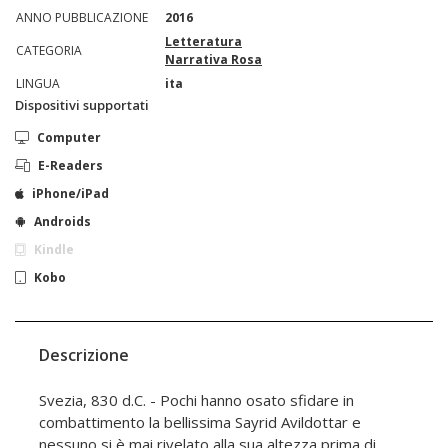
ANNO PUBBLICAZIONE
2016
Letteratura
CATEGORIA
Narrativa Rosa
LINGUA
ita
Dispositivi supportati
Computer
E-Readers
iPhone/iPad
Androids
Kindle
Kobo
Descrizione
Svezia, 830 d.C. - Pochi hanno osato sfidare in
combattimento la bellissima Sayrid Avildottar e
nessuno si è mai rivelato alla sua altezza prima di