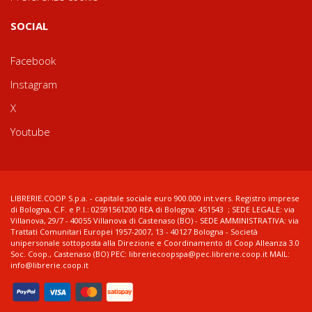
SOCIAL
Facebook
Instagram
X
Youtube
LIBRERIE.COOP S.p.a. - capitale sociale euro 900.000 int.vers. Registro imprese
di Bologna, C.F. e P.I.: 02591561200 REA di Bologna: 451543 ; SEDE LEGALE: via
Villanova, 29/7 - 40055 Villanova di Castenaso (BO) - SEDE AMMINISTRATIVA: via
Trattati Comunitari Europei 1957-2007, 13 - 40127 Bologna - Società
unipersonale sottoposta alla Direzione e Coordinamento di Coop Alleanza 3.0
Soc. Coop., Castenaso (BO) PEC: libreriecoopspa@pec.librerie.coop.it MAIL:
info@librerie.coop.it