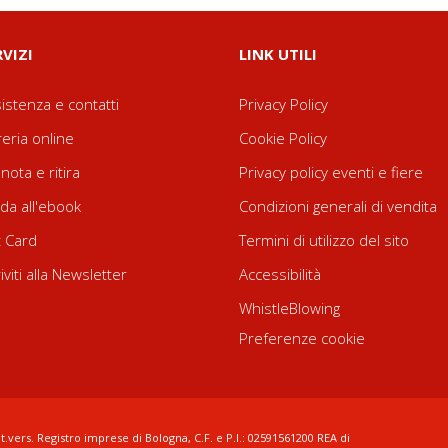
RVIZI
LINK UTILI
istenza e contatti
Privacy Policy
reria online
Cookie Policy
nota e ritira
Privacy policy eventi e fiere
da all'ebook
Condizioni generali di vendita
t Card
Termini di utilizzo del sito
riviti alla Newsletter
Accessibilità
WhistleBlowing
Preferenze cookie
t.vers. Registro imprese di Bologna, C.F. e P.I.: 02591561200 REA di