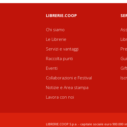
LIBRERIE.COOP
SE
Chi siamo
Ass
Le Librerie
Lib
Servizi e vantaggi
Pre
Raccolta punti
Gui
Eventi
Gif
Collaborazioni e Festival
Isc
Notizie e Area stampa
Lavora con noi
LIBRERIE.COOP S.p.a. - capitale sociale euro 900.000 in