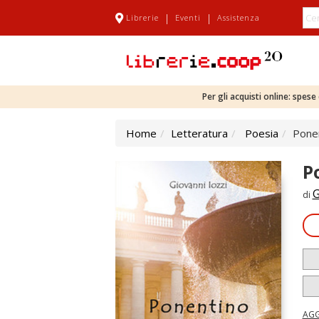
|
|
Librerie
Eventi
Assistenza
Per gli acquisti online: spes
Home
Letteratura
Poesia
Ponen
P
G
di
AGG