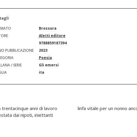
tagli
RMATO
Brossura
TORE
Aletti editore
N
9788859187394
O PUBBLICAZIONE
2023
EGORIA
Poesia
LANA / SERIE
Gli emersi
GUA
ita
a trentacinque anni di lavoro
linfa vitale per un nonno anc
tata dai nipoti, iniettanti