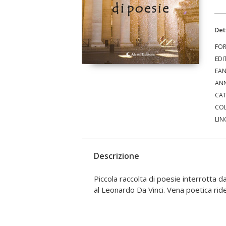
Det
FO
EDI
EA
ANN
CAT
COL
LIN
Descrizione
Piccola raccolta di poesie interrotta d
al Leonardo Da Vinci. Vena poetica rides