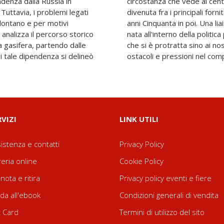
denza dalla Russia in
 i rapporti con Mosca,
Tuttavia, i problemi legati
esta risorsa dalla fine degli
 lontano e per motivi
 per entrambe le parti e
analizza il percorso storico
era dell'ENI di Enrico Mattei,
a gasifera, partendo dalle
ni, con il superamento di
ui tale dipendenza si delineò
ostacoli e pressioni nel com
RVIZI
LINK UTILI
istenza e contatti
Privacy Policy
reria online
Cookie Policy
nota e ritira
Privacy policy eventi e fiere
da all'ebook
Condizioni generali di vendita
t Card
Termini di utilizzo del sito