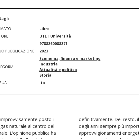
tagli
RMATO
Libro
TORE
UTET Università
N
9788860088871
O PUBBLICAZIONE
2023
Economia, finanza e marketing
Industria
EGORIA
Attualità e politica
Storia
GUA
ita
ha improvvisamente posto il
urale è divenuto nel corso
gas naturale al centro del
nte nel quadro degli
ale. L'opinione pubblica ha
, ed europei in genere: una