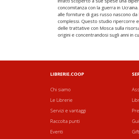
infatti scoperto a sue spese una dipen
circostanza che vede al centro proprio
concomitanza con la guerra in Ucraina. 
divenuta fra i principali fornitori di qu
alle forniture di gas russo nascono da
anni Cinquanta in poi. Una liaison, proficua
complessi. Questo studio ripercorre e 
nata all'interno della politica petrolif
delle trattative con Mosca sulla risors
che si è protratta sino ai nostri gior
origini e concentrandosi sugli anni in c
LIBRERIE.COOP
SE
Chi siamo
Ass
Le Librerie
Lib
Servizi e vantaggi
Pre
Raccolta punti
Gui
Eventi
Gif