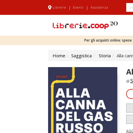
|
|
Librerie
Eventi
Assistenza
Per gli acquisti online: spes
Home
Saggistica
Storia
Alla can
A
S
di
AGG