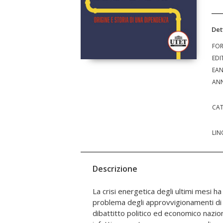
Det
FO
EDI
EA
ANN
CAT
LIN
Descrizione
La crisi energetica degli ultimi mesi 
definitivamente. Del resto, il gas nat
problema degli approvvigionamenti di 
degli anni sempre più importa
dibattitto politico ed economico nazion
approvvigionamenti energetici italiani