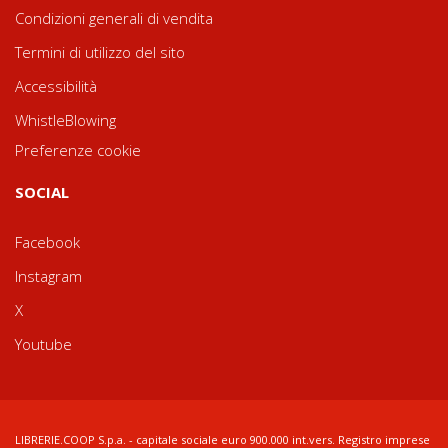
Condizioni generali di vendita
Termini di utilizzo del sito
Accessibilità
WhistleBlowing
Preferenze cookie
SOCIAL
Facebook
Instagram
X
Youtube
LIBRERIE.COOP S.p.a. - capitale sociale euro 900.000 int.vers. Registro imprese