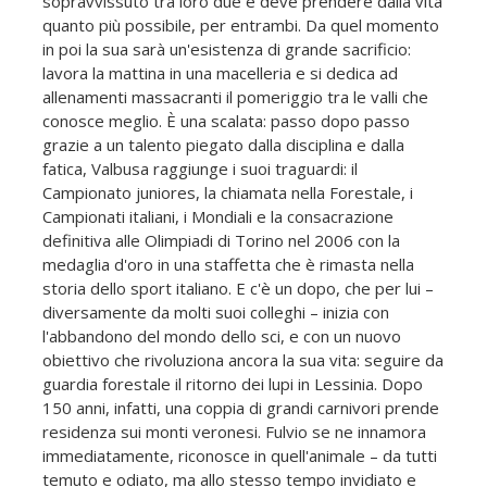
sopravvissuto tra loro due e deve prendere dalla vita
quanto più possibile, per entrambi. Da quel momento
in poi la sua sarà un'esistenza di grande sacrificio:
lavora la mattina in una macelleria e si dedica ad
allenamenti massacranti il pomeriggio tra le valli che
conosce meglio. È una scalata: passo dopo passo
grazie a un talento piegato dalla disciplina e dalla
fatica, Valbusa raggiunge i suoi traguardi: il
Campionato juniores, la chiamata nella Forestale, i
Campionati italiani, i Mondiali e la consacrazione
definitiva alle Olimpiadi di Torino nel 2006 con la
medaglia d'oro in una staffetta che è rimasta nella
storia dello sport italiano. E c'è un dopo, che per lui –
diversamente da molti suoi colleghi – inizia con
l'abbandono del mondo dello sci, e con un nuovo
obiettivo che rivoluziona ancora la sua vita: seguire da
guardia forestale il ritorno dei lupi in Lessinia. Dopo
150 anni, infatti, una coppia di grandi carnivori prende
residenza sui monti veronesi. Fulvio se ne innamora
immediatamente, riconosce in quell'animale – da tutti
temuto e odiato, ma allo stesso tempo invidiato e