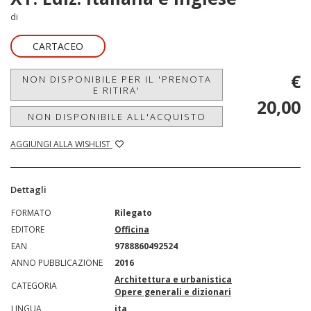
di
CARTACEO
€
NON DISPONIBILE PER IL 'PRENOTA
E RITIRA'
20,00
NON DISPONIBILE ALL'ACQUISTO
AGGIUNGI ALLA WISHLIST
Dettagli
FORMATO
Rilegato
EDITORE
Officina
EAN
9788860492524
ANNO PUBBLICAZIONE
2016
Architettura e urbanistica
CATEGORIA
Opere generali e dizionari
LINGUA
ita