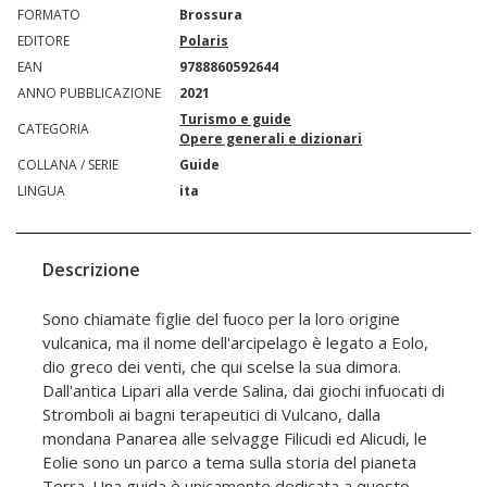
FORMATO
Brossura
EDITORE
Polaris
EAN
9788860592644
ANNO PUBBLICAZIONE
2021
Turismo e guide
CATEGORIA
Opere generali e dizionari
COLLANA / SERIE
Guide
LINGUA
ita
Descrizione
Sono chiamate figlie del fuoco per la loro origine
vulcanica, ma il nome dell'arcipelago è legato a Eolo,
dio greco dei venti, che qui scelse la sua dimora.
Dall'antica Lipari alla verde Salina, dai giochi infuocati di
Stromboli ai bagni terapeutici di Vulcano, dalla
mondana Panarea alle selvagge Filicudi ed Alicudi, le
Eolie sono un parco a tema sulla storia del pianeta
Terra. Una guida è unicamente dedicata a questo