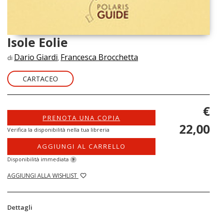
Isole Eolie
Dario Giardi
Francesca Brocchetta
di
,
CARTACEO
€
PRENOTA UNA COPIA
22,00
Verifica la disponibilità nella tua libreria
AGGIUNGI AL CARRELLO
Disponibilità immediata
?
AGGIUNGI ALLA WISHLIST
Dettagli