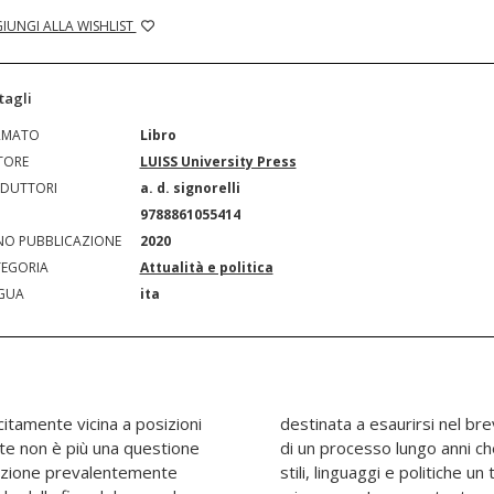
IUNGI ALLA WISHLIST
tagli
RMATO
Libro
TORE
LUISS University Press
DUTTORI
a. d. signorelli
N
9788861055414
O PUBBLICAZIONE
2020
EGORIA
Attualità e politica
GUA
ita
itamente vicina a posizioni
o, ma il momento culminante
ste non è più una questione
tato allo sdoganamento di
cazione prevalentemente
ritenuti pericolosi e di