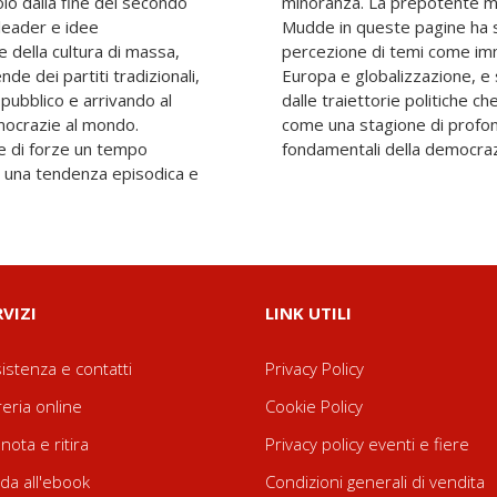
lo dalla fine del secondo
tradestra descritta da Cas
 leader e idee
 di pochi anni la
e della cultura di massa,
, diversità, sicurezza,
e dei partiti tradizionali,
ordata, indipendentemente
 pubblico e arrivando al
 le nostre società future,
emocrazie al mondo.
cussione dei principi
e di forze un tempo
fondamentali della democrazi
e una tendenza episodica e
RVIZI
LINK UTILI
istenza e contatti
Privacy Policy
reria online
Cookie Policy
nota e ritira
Privacy policy eventi e fiere
da all'ebook
Condizioni generali di vendita