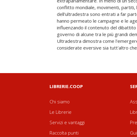
extraparlamentare. In meno di un seco
minoranza. La prepotente marcia dell'ul
conflitto mondiale, movimenti, partiti,
Mudde in queste pagine ha stravolto nel volgere
dell'ultradestra sono entrati a far part
percezione di temi come immigrazione
hanno permeato le campagne e le agend
Europa e globalizzazione, e sarà ric
influenzando il contenuto del dibattito
dalle traiettorie politiche che seguiranno
governo di alcune tra le più grandi d
come una stagione di profonda messa in dis
Ultradestra dimostra come l'emerger
considerate eversive sia tutt'altro ch
LIBRERIE.COOP
SE
Chi siamo
Ass
Le Librerie
Lib
Servizi e vantaggi
Pre
Raccolta punti
Gui