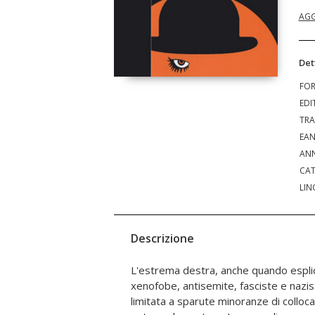
AGG
Det
FO
EDI
TRA
EA
ANN
CAT
LIN
Descrizione
L'estrema destra, anche quando esplic
destinata a esaurirsi nel breve period
xenofobe, antisemite, fasciste e nazi
di un processo lungo anni che ha por
limitata a sparute minoranze di collo
stili, linguaggi e politiche un tempo 