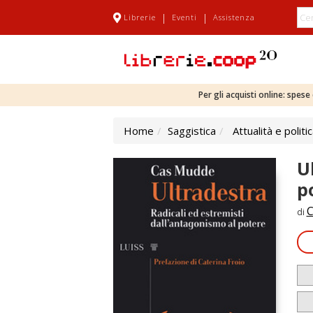
|
|
Librerie
Eventi
Assistenza
Per gli acquisti online: spes
Home
Saggistica
Attualità e politi
U
p
C
di