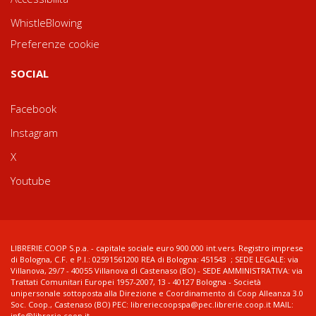
WhistleBlowing
Preferenze cookie
SOCIAL
Facebook
Instagram
X
Youtube
LIBRERIE.COOP S.p.a. - capitale sociale euro 900.000 int.vers. Registro imprese
di Bologna, C.F. e P.I.: 02591561200 REA di Bologna: 451543 ; SEDE LEGALE: via
Villanova, 29/7 - 40055 Villanova di Castenaso (BO) - SEDE AMMINISTRATIVA: via
Trattati Comunitari Europei 1957-2007, 13 - 40127 Bologna - Società
unipersonale sottoposta alla Direzione e Coordinamento di Coop Alleanza 3.0
Soc. Coop., Castenaso (BO) PEC: libreriecoopspa@pec.librerie.coop.it MAIL:
info@librerie.coop.it