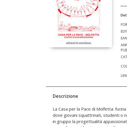
Det
FO
EDI
EA
AN
PUB
CAT
COL
LIN
Descrizione
La Casa per la Pace di Molfetta: fucina
che porta con sé il sorriso e, ancora 
dove giovani squattrinati, studenti o
passaggio alle nuove generazioni che
in gruppo la progettualità appassion
in due minuscole stanze, prese in prest