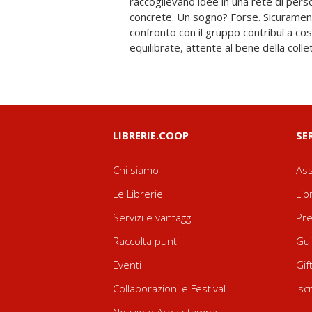
raccoglievano idee in una rete di perso
convento dei Cappuccini di Molfetta; in 
concrete. Un sogno? Forse. Sicurament
i germi di una rivoluzione sociale e
confronto con il gruppo contribuì a cos
equilibrate, attente al bene della colle
LIBRERIE.COOP
SE
Chi siamo
Ass
Le Librerie
Lib
Servizi e vantaggi
Pre
Raccolta punti
Gui
Eventi
Gif
Collaborazioni e Festival
Isc