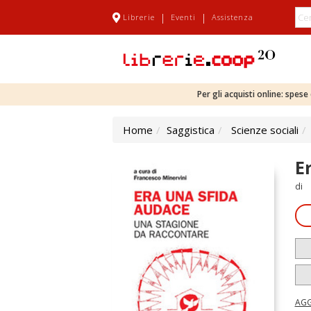
|
|
Librerie
Eventi
Assistenza
Per gli acquisti online: spes
Home
Saggistica
Scienze sociali
E
di
AGG