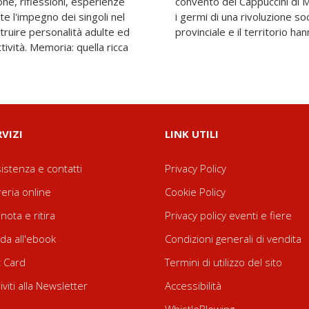
ne, riflessioni, esperienze
quelle stanze furono lanciati
e l'impegno dei singoli nel
 culturale di cui il paese
truire personalità adulte ed
provinciale e il territorio 
ttività. Memoria: quella ricca
RVIZI
LINK UTILI
istenza e contatti
Privacy Policy
reria online
Cookie Policy
nota e ritira
Privacy policy eventi e fiere
da all'ebook
Condizioni generali di vendita
t Card
Termini di utilizzo del sito
riviti alla Newsletter
Accessibilità