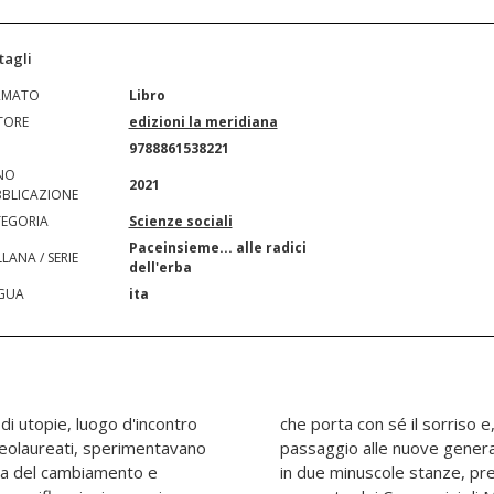
tagli
RMATO
Libro
TORE
edizioni la meridiana
N
9788861538221
NO
2021
BLICAZIONE
EGORIA
Scienze sociali
Paceinsieme... alle radici
LANA / SERIE
dell'erba
GUA
ita
 di utopie, luogo d'incontro
oggi, sostiene il senso del
 neolaureati, sperimentavano
 devono sapere cosa nacque
ata del cambiamento e
ito all'ormai svuotato