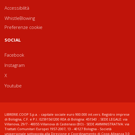
Accessibilità
WhistleBlowing
Preferenze cookie
SOCIAL
Facebook
Instagram
X
Youtube
LIBRERIE.COOP S.p.a. - capitale sociale euro 900.000 int.vers. Registro imprese
di Bologna, C.F. e P.I.: 02591561200 REA di Bologna: 451543 ; SEDE LEGALE: via
Villanova, 29/7 - 40055 Villanova di Castenaso (BO) - SEDE AMMINISTRATIVA: via
Trattati Comunitari Europei 1957-2007, 13 - 40127 Bologna - Società
unipersonale sottoposta alla Direzione e Coordinamento di Coop Alleanza 3.0