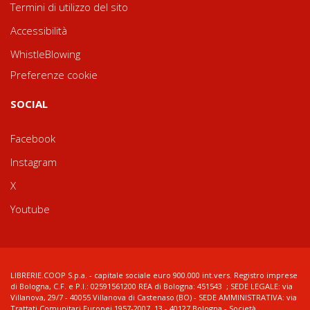
Termini di utilizzo del sito
Accessibilità
WhistleBlowing
Preferenze cookie
SOCIAL
Facebook
Instagram
X
Youtube
LIBRERIE.COOP S.p.a. - capitale sociale euro 900.000 int.vers. Registro imprese
di Bologna, C.F. e P.I.: 02591561200 REA di Bologna: 451543 ; SEDE LEGALE: via
Villanova, 29/7 - 40055 Villanova di Castenaso (BO) - SEDE AMMINISTRATIVA: via
Trattati Comunitari Europei 1957-2007, 13 - 40127 Bologna - Società