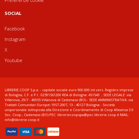
Preferenze cookie
SOCIAL
Facebook
Instagram
X
Youtube
LIBRERIE.COOP S.p.a. - capitale sociale euro 900.000 int.vers. Registro imprese
di Bologna, C.F. e P.I.: 02591561200 REA di Bologna: 451543 ; SEDE LEGALE: via
Villanova, 29/7 - 40055 Villanova di Castenaso (BO) - SEDE AMMINISTRATIVA: via
Trattati Comunitari Europei 1957-2007, 13 - 40127 Bologna - Società
unipersonale sottoposta alla Direzione e Coordinamento di Coop Alleanza 3.0
Soc. Coop., Castenaso (BO) PEC: libreriecoopspa@pec.librerie.coop.it MAIL:
info@librerie.coop.it