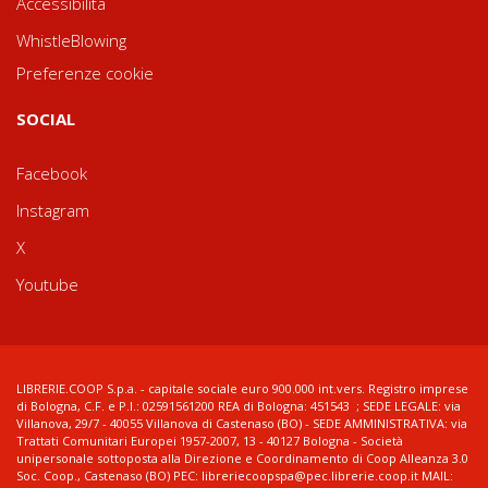
Accessibilità
WhistleBlowing
Preferenze cookie
SOCIAL
Facebook
Instagram
X
Youtube
LIBRERIE.COOP S.p.a. - capitale sociale euro 900.000 int.vers. Registro imprese
di Bologna, C.F. e P.I.: 02591561200 REA di Bologna: 451543 ; SEDE LEGALE: via
Villanova, 29/7 - 40055 Villanova di Castenaso (BO) - SEDE AMMINISTRATIVA: via
Trattati Comunitari Europei 1957-2007, 13 - 40127 Bologna - Società
unipersonale sottoposta alla Direzione e Coordinamento di Coop Alleanza 3.0
Soc. Coop., Castenaso (BO) PEC: libreriecoopspa@pec.librerie.coop.it MAIL: