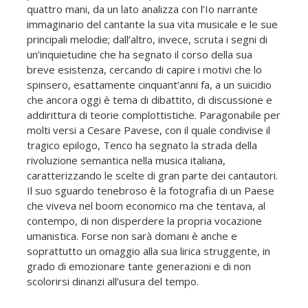
quattro mani, da un lato analizza con l’Io narrante
immaginario del cantante la sua vita musicale e le sue
principali melodie; dall’altro, invece, scruta i segni di
un’inquietudine che ha segnato il corso della sua
breve esistenza, cercando di capire i motivi che lo
spinsero, esattamen­te cinquant’anni fa, a un suicidio
che ancora oggi è tema di dibattito, di discussione e
addirittura di teorie complottistiche. Paragonabile per
molti versi a Cesare Pavese, con il quale condivise il
tragico epilogo, Tenco ha segnato la strada della
rivoluzione semantica nella musica italiana,
caratterizzando le scelte di gran parte dei cantautori.
Il suo sguardo tenebroso è la fotografia di un Paese
che viveva nel boom economico ma che tentava, al
contempo, di non disperdere la propria vocazione
umanistica. Forse non sarà domani è anche e
soprattutto un omaggio alla sua lirica struggente, in
grado di emozionare tante generazioni e di non
scolorirsi dinanzi all’usura del tempo.