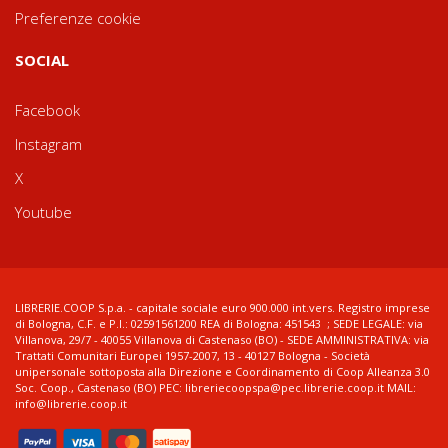
Preferenze cookie
SOCIAL
Facebook
Instagram
X
Youtube
LIBRERIE.COOP S.p.a. - capitale sociale euro 900.000 int.vers. Registro imprese
di Bologna, C.F. e P.I.: 02591561200 REA di Bologna: 451543 ; SEDE LEGALE: via
Villanova, 29/7 - 40055 Villanova di Castenaso (BO) - SEDE AMMINISTRATIVA: via
Trattati Comunitari Europei 1957-2007, 13 - 40127 Bologna - Società
unipersonale sottoposta alla Direzione e Coordinamento di Coop Alleanza 3.0
Soc. Coop., Castenaso (BO) PEC: libreriecoopspa@pec.librerie.coop.it MAIL:
info@librerie.coop.it