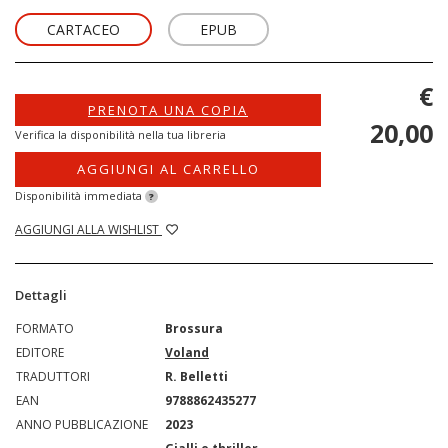
CARTACEO
EPUB
€
PRENOTA UNA COPIA
20,00
Verifica la disponibilità nella tua libreria
AGGIUNGI AL CARRELLO
Disponibilità immediata
?
AGGIUNGI ALLA WISHLIST
Dettagli
FORMATO
Brossura
EDITORE
Voland
TRADUTTORI
R. Belletti
EAN
9788862435277
ANNO PUBBLICAZIONE
2023