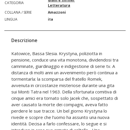
Gialli e thriller
CATEGORIA
Letteratura
COLLANA / SERIE
Amazzoni
LINGUA
ita
Descrizione
Katowice, Bassa Slesia. Krystyna, poliziotta in
pensione, conduce una vita monotona, dividendosi tra
camminate, giardinaggio e indigestione di serie tv. A
distanza di molti anni un avvenimento però continua a
tormentarla: la scomparsa del fratello Romek,
avvenuta in circostanze misteriose durante una gita
sui Monti Tatra nel 1963. Della sfortunata comitiva di
cinque amici era tornato solo Jacek che, sospettato di
aver causato la morte dei compagni, aveva fatto
perdere le sue tracce. Un bel giorno Krystyna lo
rivede e scopre che l'uomo ha assunto una nuova
identità. Decisa a farlo confessare, lo segue e si