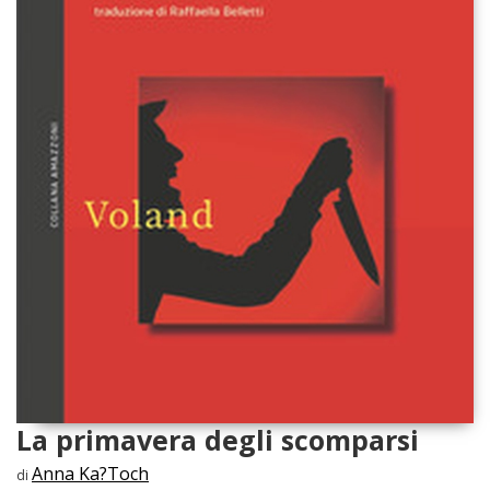
La primavera degli scomparsi
Anna Ka?Toch
di