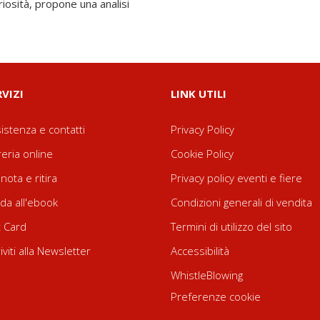
iosità, propone una analisi
RVIZI
LINK UTILI
istenza e contatti
Privacy Policy
reria online
Cookie Policy
nota e ritira
Privacy policy eventi e fiere
da all'ebook
Condizioni generali di vendita
t Card
Termini di utilizzo del sito
riviti alla Newsletter
Accessibilità
WhistleBlowing
Preferenze cookie