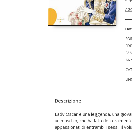
AGG
Det
FO
EDI
EA
ANN
CAT
LIN
Descrizione
Lady Oscar è una leggenda, una giova
di tutte le censure legate a un
un maschio, che ha fatto letteralment
all'ambiguità della sua natura ha ina
appassionati di entrambi i sessi. Il vol