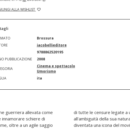
IUNGI ALLA WISHLIST
tagli
RMATO
Brossura
TORE
iacobellieditore
N
9788862520195
O PUBBLICAZIONE
2008
Cinema e spettacolo
EGORIA
Umorismo
GUA
ita
ne guerriera allevata come
 personaggio che grazie
e innamorare schiere di
ugurato un genere ed è
ume, oltre a un agile saggio
diventata una icona del movi