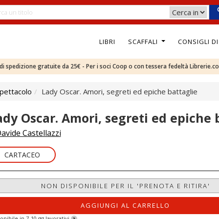
LIBRI
SCAFFALI
CONSIGLI D
e di spedizione gratuite da 25€ - Per i soci Coop o con tessera fedeltà Librerie.c
pettacolo
Lady Oscar. Amori, segreti ed epiche battaglie
ady Oscar. Amori, segreti ed epiche 
avide Castellazzi
CARTACEO
NON DISPONIBILE PER IL 'PRENOTA E RITIRA'
AGGIUNGI AL CARRELLO
onibile in 7-10 gg lavorativi
?