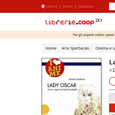
|
|
Librerie
Eventi
Assistenza
Per gli acquisti online: spes
Home
Arte Spettacolo
Cinema e s
L
D
di
Disp