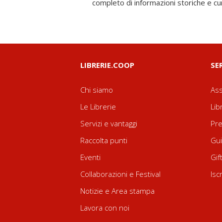
completo di informazioni storiche e cur
LIBRERIE.COOP
SE
Chi siamo
Ass
Le Librerie
Lib
Servizi e vantaggi
Pre
Raccolta punti
Gui
Eventi
Gif
Collaborazioni e Festival
Isc
Notizie e Area stampa
Lavora con noi