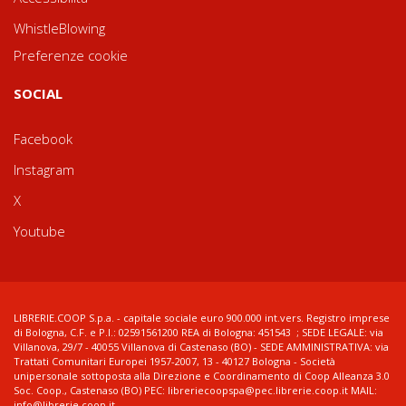
WhistleBlowing
Preferenze cookie
SOCIAL
Facebook
Instagram
X
Youtube
LIBRERIE.COOP S.p.a. - capitale sociale euro 900.000 int.vers. Registro imprese
di Bologna, C.F. e P.I.: 02591561200 REA di Bologna: 451543 ; SEDE LEGALE: via
Villanova, 29/7 - 40055 Villanova di Castenaso (BO) - SEDE AMMINISTRATIVA: via
Trattati Comunitari Europei 1957-2007, 13 - 40127 Bologna - Società
unipersonale sottoposta alla Direzione e Coordinamento di Coop Alleanza 3.0
Soc. Coop., Castenaso (BO) PEC: libreriecoopspa@pec.librerie.coop.it MAIL:
info@librerie.coop.it