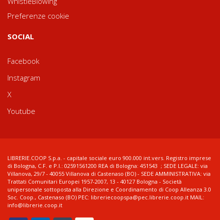
WhistleBlowing
Preferenze cookie
SOCIAL
Facebook
Instagram
X
Youtube
LIBRERIE.COOP S.p.a. - capitale sociale euro 900.000 int.vers. Registro imprese
di Bologna, C.F. e P.I.: 02591561200 REA di Bologna: 451543 ; SEDE LEGALE: via
Villanova, 29/7 - 40055 Villanova di Castenaso (BO) - SEDE AMMINISTRATIVA: via
Trattati Comunitari Europei 1957-2007, 13 - 40127 Bologna - Società
unipersonale sottoposta alla Direzione e Coordinamento di Coop Alleanza 3.0
Soc. Coop., Castenaso (BO) PEC: libreriecoopspa@pec.librerie.coop.it MAIL:
info@librerie.coop.it