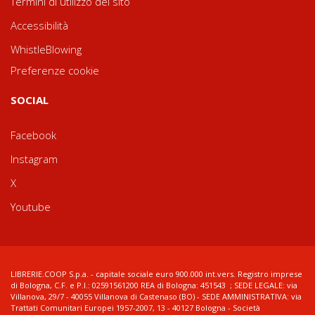
Termini di utilizzo del sito
Accessibilità
WhistleBlowing
Preferenze cookie
SOCIAL
Facebook
Instagram
X
Youtube
LIBRERIE.COOP S.p.a. - capitale sociale euro 900.000 int.vers. Registro imprese
di Bologna, C.F. e P.I.: 02591561200 REA di Bologna: 451543 ; SEDE LEGALE: via
Villanova, 29/7 - 40055 Villanova di Castenaso (BO) - SEDE AMMINISTRATIVA: via
Trattati Comunitari Europei 1957-2007, 13 - 40127 Bologna - Società