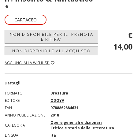
di
CARTACEO
€
NON DISPONIBILE PER IL 'PRENOTA
E RITIRA'
14,00
NON DISPONIBILE ALL'ACQUISTO
AGGIUNGI ALLA WISHLIST
Dettagli
FORMATO
Brossura
EDITORE
ODOYA
EAN
9788862884631
ANNO PUBBLICAZIONE
2018
Opere generali e dizionari
CATEGORIA
Critica e storia della letteratura
LINGUA
ita