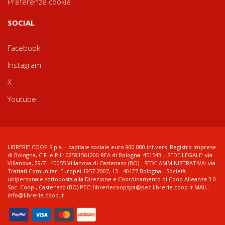
Preferenze cookie
SOCIAL
Facebook
Instagram
X
Youtube
LIBRERIE.COOP S.p.a. - capitale sociale euro 900.000 int.vers. Registro imprese
di Bologna, C.F. e P.I.: 02591561200 REA di Bologna: 451543 ; SEDE LEGALE: via
Villanova, 29/7 - 40055 Villanova di Castenaso (BO) - SEDE AMMINISTRATIVA: via
Trattati Comunitari Europei 1957-2007, 13 - 40127 Bologna - Società
unipersonale sottoposta alla Direzione e Coordinamento di Coop Alleanza 3.0
Soc. Coop., Castenaso (BO) PEC: libreriecoopspa@pec.librerie.coop.it MAIL:
info@librerie.coop.it