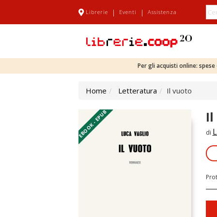
|
|
Librerie
Eventi
Assistenza
Per gli acquisti online: spes
Home
Letteratura
Il vuoto
EBOOK - EPUB
I
L
di
Pro