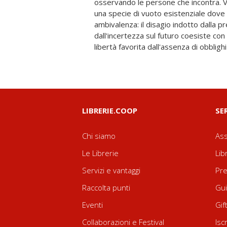
osservando le persone che incontra. V
amico e da confidente in questo perc
una specie di vuoto esistenziale dove
Leonardo, un uomo ormai anziano 
ambivalenza: il disagio indotto dalla 
generoso e vitale, che fa il turno di notte i
dall'incertezza sul futuro coesiste con
Studi e che lo aiuterà ad affrontare u
libertà favorita dall'assenza di obblig
LIBRERIE.COOP
SE
Chi siamo
Ass
Le Librerie
Lib
Servizi e vantaggi
Pre
Raccolta punti
Gui
Eventi
Gif
Collaborazioni e Festival
Isc