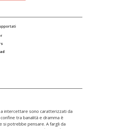
supportati
er
rs
Pad