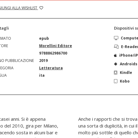
IUNGI ALLA WISHLIST
tagli
Dispositivi 
Comput
RMATO
epub
TORE
Morellini Editore
E-Reade
N
9788862986700
iPhone/i
O PUBBLICAZIONE
2019
Androids
EGORIA
Letteratura
Kindle
GUA
ita
Kobo
tasei anni. Si è appena
re sono caratterizzati da
izio del 2010, gira per Milano,
fine tra banalità e dramma è
 facendo sosta in alcuni bar e
trebbe pensare. A fargli da