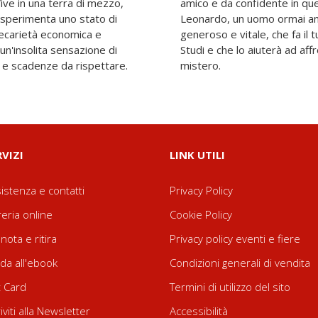
ive in una terra di mezzo,
orso quasi solitario c'è
 sperimenta uno stato di
ma straordinariamente
precarietà economica e
n un'autorimessa di Città
 un'insolita sensazione di
n piccolo ma inquietante
hi e scadenze da rispettare.
mistero.
RVIZI
LINK UTILI
istenza e contatti
Privacy Policy
reria online
Cookie Policy
nota e ritira
Privacy policy eventi e fiere
da all'ebook
Condizioni generali di vendita
t Card
Termini di utilizzo del sito
riviti alla Newsletter
Accessibilità