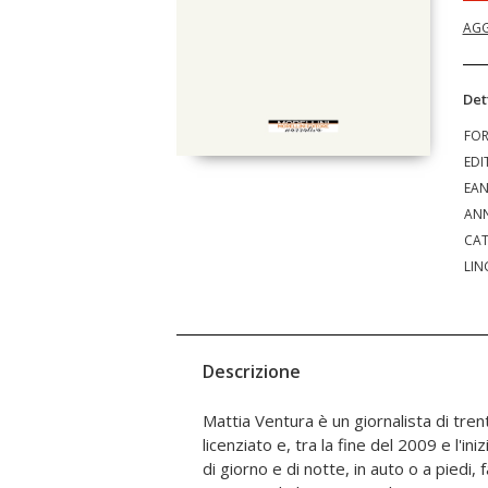
AGG
Det
FO
EDI
EA
ANN
CAT
LIN
Descrizione
Mattia Ventura è un giornalista di tren
Anche i rapporti che si trova a intercetta
licenziato e, tra la fine del 2009 e l'in
una sorta di duplicità, in cui il con
di giorno e di notte, in auto o a piedi,
molto più sottile di quello che si po