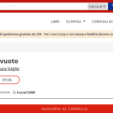
LIBRI
SCAFFALI
CONSIGLI D
e di spedizione gratuite da 25€ - Per i soci Coop o con tessera fedeltà Librerie.c
l vuoto
uca Vaglio
EPUB
Social DRM
tezione:
AGGIUNGI AL CARRELLO